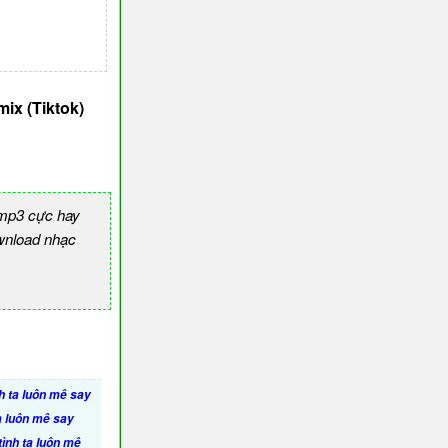
ix (Tiktok)
 mp3 cực hay
nload nhạc
h ta luôn mê say
a luôn mê say
ình ta luôn mê