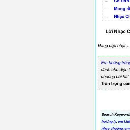
–
Cô Đơn 
–
Mong rằ
–
Nhạc Ch
Lời Nhạc C
Đang cập nhật…
Em không trông
dành cho điện 
chuông bài hát
Trân trọng cả
Search Keyword
hương ly
,
em khô
nhạc chuông
,
em 