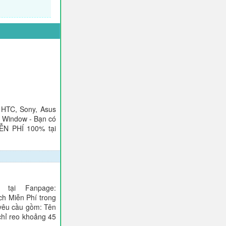
 HTC, Sony, Asus
), Window - Bạn có
IỄN PHÍ 100% tại
tại Fanpage:
ch Miễn Phí trong
 yêu cầu gồm: Tên
 chỉ reo khoảng 45