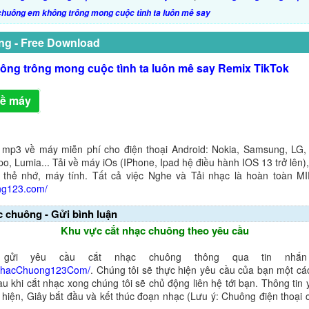
chuông em không trông mong cuộc tình ta luôn mê say
ng - Free Download
ông trông mong cuộc tình ta luôn mê say Remix TikTok
về máy
 mp3 về máy miễn phí cho điện thoại Android: Nokia, Samsung, LG,
o, Lumia... Tải về máy iOs (IPhone, Ipad hệ điều hành IOS 13 trở lên
 thẻ nhớ, máy tính. Tất cả việc Nghe và Tải nhạc là hoàn toàn M
ng123.com/
c chuông - Gửi bình luận
Khu vực cắt nhạc chuông theo yêu cầu
gửi yêu cầu cắt nhạc chuông thông qua tin nhắn 
NhacChuong123Com/
. Chúng tôi sẽ thực hiện yêu cầu của bạn một cá
au khi cắt nhạc xong chúng tôi sẽ chủ động liên hệ tới bạn. Thông tin
ể hiện, Giây bắt đầu và kết thúc đoạn nhạc (Lưu ý: Chuông điện thoại