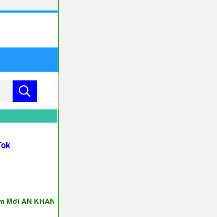
Tok
i AN KHANG & THỊNH VƯỢNG ♥♥♥