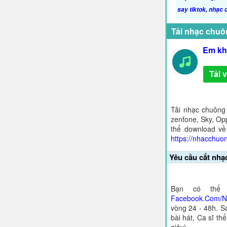
say tiktok
,
nhạc 
Tải nhạc chuô
Em kh
Tải 
Tải nhạc chuông
zenfone, Sky, Opp
thể download về
https://nhacchuo
Yêu cầu cắt nhạ
Bạn có thể 
Facebook.Com/
vòng 24 - 48h. S
bài hát, Ca sĩ th