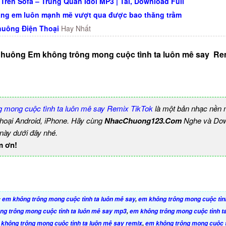
Trên Sofa – Trung Quân Idol MP3 | Tải, Download Full
ng em luôn mạnh mẽ vượt qua được bao thăng trầm
uông Điện Thoại
Hay Nhất
huông Em không trông mong cuộc tình ta luôn mê say Rem
 mong cuộc tình ta luôn mê say Remix TikTok
là một bản nhạc nền
thoại Android, iPhone. Hãy cùng
NhacChuong123.Com
Nghe và Dow
 này dưới đây nhé.
m ơn!
:
em không trông mong cuộc tình ta luôn mê say
,
em không trông mong cuộc tìn
ng trông mong cuộc tình ta luôn mê say mp3
,
em không trông mong cuộc tình t
không trông mong cuộc tình ta luôn mê say remix
,
em không trông mong cuộc t