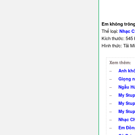
Em không trông
Thể loại:
Nhạc C
Kích thước: 545
Hình thức: Tải Mi
Xem thêm:
–
Anh khô
–
Giọng n
–
Ngẫu Hứ
–
My Stup
–
My Stup
–
My Stupi
–
Nhạc Ch
–
Em Đồng