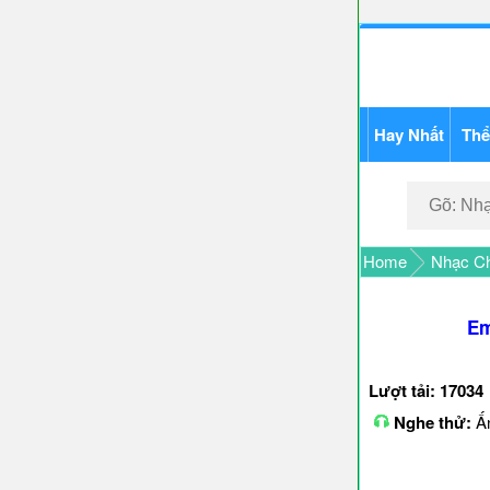
Hay Nhất
Thể
Home
Nhạc Ch
Em
Lượt tải: 17034
Nghe thử:
Ấn