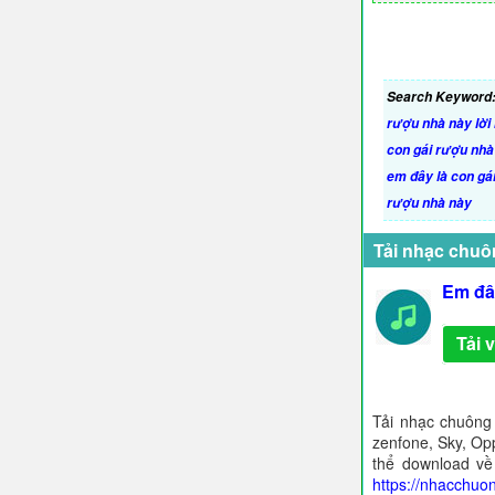
Search Keyword
rượu nhà này lời 
con gái rượu nh
em đây là con gá
rượu nhà này
Tải nhạc chuô
Em đâ
Tải 
Tải nhạc chuông
zenfone, Sky, Opp
thể download về
https://nhacchuo