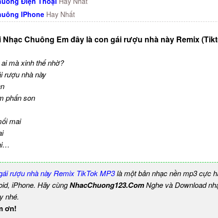
uông Điện Thoại
Hay Nhất
huông IPhone
Hay Nhất
i Nhạc Chuông Em đây là con gái rượu nhà này Remix (Tikt
 ai mà xinh thế nhờ?
i rượu nhà này
an
m phấn son
ối mai
i
ài…
 gái rượu nhà này Remix TikTok MP3
là một bản nhạc nền mp3 cực h
roid, iPhone. Hãy cùng
NhacChuong123.Com
Nghe và Download nhạ
y nhé.
m ơn!