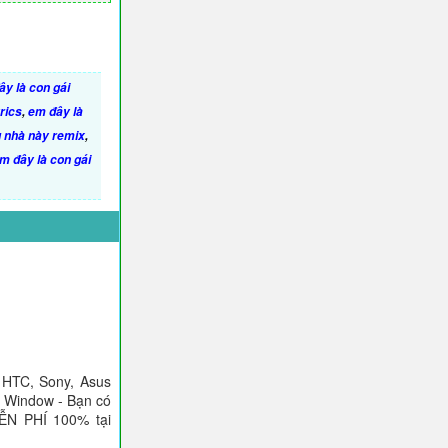
ây là con gái
rics
,
em đây là
u nhà này remix
,
m đây là con gái
 HTC, Sony, Asus
), Window - Bạn có
IỄN PHÍ 100% tại