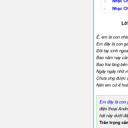
–
Nhạc Ch
–
Nhạc C
Lờ
Ê, em là con nhà
Em đây là con gá
Đôi tay xinh ngo
Bao năm nay cầ
Bao trai làng bên
Ngày ngày nhờ m
Chưa ưng được a
Nên em cứ ế ho
Em đây là con
điện thoại And
hát này dưới đâ
Trân trọng cả