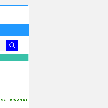
 Mới AN KHANG & THỊNH VƯỢNG ♥♥♥