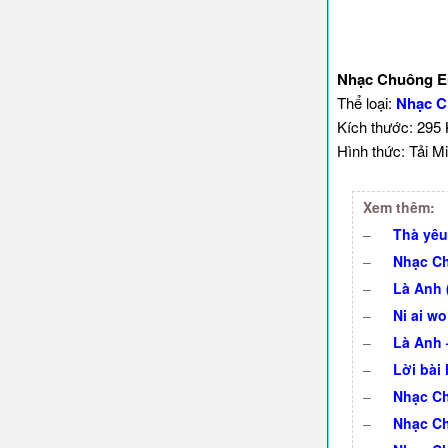
Nhạc Chuông Em
Thể loại:
Nhạc C
Kích thước: 295
Hình thức: Tải Mi
Xem thêm:
–
Thà yêu
–
Nhạc Ch
–
Là Anh (
–
Ni ai w
–
Là Anh 
–
Lời bài
–
Nhạc Ch
–
Nhạc Ch