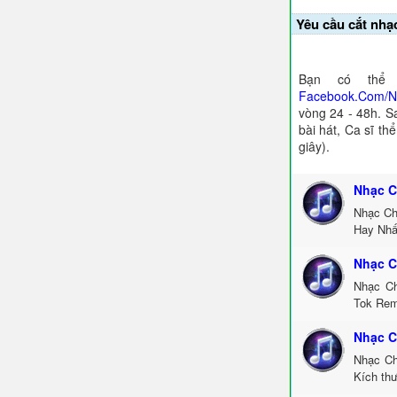
Yêu cầu cắt nhạ
Bạn có thể 
Facebook.Com/
vòng 24 - 48h. S
bài hát, Ca sĩ th
giây).
Nhạc C
Nhạc Ch
Hay Nhấ
Nhạc C
Nhạc Ch
Tok Rem
Nhạc C
Nhạc Ch
Kích th