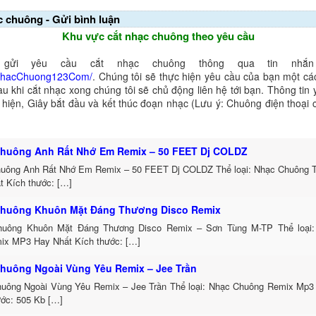
c chuông - Gửi bình luận
Khu vực cắt nhạc chuông theo yêu cầu
gửi yêu cầu cắt nhạc chuông thông qua tin nhắn 
NhacChuong123Com/
. Chúng tôi sẽ thực hiện yêu cầu của bạn một cá
au khi cắt nhạc xong chúng tôi sẽ chủ động liên hệ tới bạn. Thông tin
ể hiện, Giây bắt đầu và kết thúc đoạn nhạc (Lưu ý: Chuông điện thoại
huông Anh Rất Nhớ Em Remix – 50 FEET Dj COLDZ
uông Anh Rất Nhớ Em Remix – 50 FEET Dj COLDZ Thể loại: Nhạc Chuông 
t Kích thước: […]
huông Khuôn Mặt Đáng Thương Disco Remix
uông Khuôn Mặt Đáng Thương Disco Remix – Sơn Tùng M-TP Thể loại:
ix MP3 Hay Nhất Kích thước: […]
huông Ngoài Vùng Yêu Remix – Jee Trần
uông Ngoài Vùng Yêu Remix – Jee Trần Thể loại: Nhạc Chuông Remix Mp3 
ước: 505 Kb […]