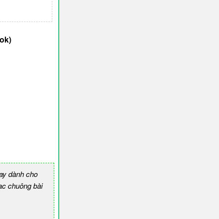
ok)
ay dành cho
c chuông bài