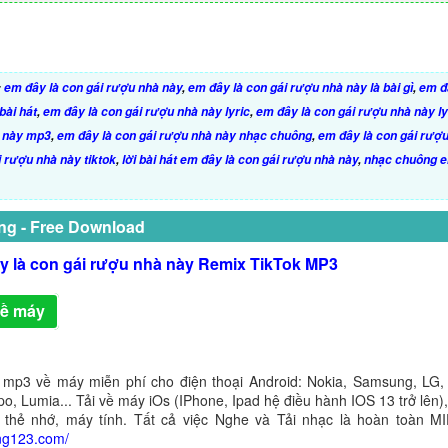
:
em đây là con gái rượu nhà này
,
em đây là con gái rượu nhà này là bài gì
,
em đ
bài hát
,
em đây là con gái rượu nhà này lyric
,
em đây là con gái rượu nhà này ly
à này mp3
,
em đây là con gái rượu nhà này nhạc chuông
,
em đây là con gái rượ
i rượu nhà này tiktok
,
lời bài hát em đây là con gái rượu nhà này
,
nhạc chuông e
ng - Free Download
y là con gái rượu nhà này Remix TikTok MP3
về máy
 mp3 về máy miễn phí cho điện thoại Android: Nokia, Samsung, LG,
o, Lumia... Tải về máy iOs (IPhone, Ipad hệ điều hành IOS 13 trở lên
 thẻ nhớ, máy tính. Tất cả việc Nghe và Tải nhạc là hoàn toàn M
ng123.com/