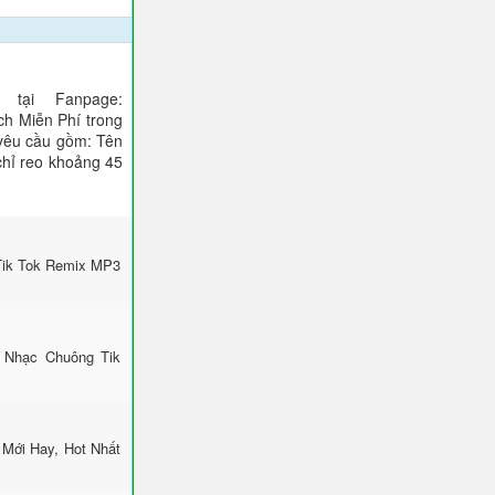
tại Fanpage:
ch Miễn Phí trong
 yêu cầu gồm: Tên
 chỉ reo khoảng 45
Tik Tok Remix MP3
 Nhạc Chuông Tik
Mới Hay, Hot Nhất