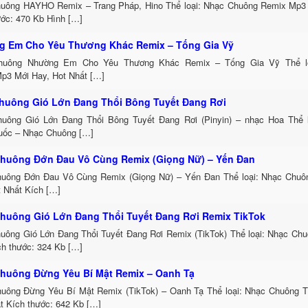
uông HAYHO Remix – Trang Pháp, Hino Thể loại: Nhạc Chuông Remix Mp3 
ước: 470 Kb Hình […]
 Em Cho Yêu Thương Khác Remix – Tống Gia Vỹ
huông Nhường Em Cho Yêu Thương Khác Remix – Tống Gia Vỹ Thể lo
p3 Mới Hay, Hot Nhất […]
huông Gió Lớn Đang Thổi Bông Tuyết Đang Rơi
uông Gió Lớn Đang Thổi Bông Tuyết Đang Rơi (Pinyin) – nhạc Hoa Thể 
uốc – Nhạc Chuông […]
huông Đớn Đau Vô Cùng Remix (Giọng Nữ) – Yến Đan
uông Đớn Đau Vô Cùng Remix (Giọng Nữ) – Yến Đan Thể loại: Nhạc Chu
t Nhất Kích […]
huông Gió Lớn Đang Thổi Tuyết Đang Rơi Remix TikTok
uông Gió Lớn Đang Thổi Tuyết Đang Rơi Remix (TikTok) Thể loại: Nhạc Ch
h thước: 324 Kb […]
huông Đừng Yêu Bí Mật Remix – Oanh Tạ
uông Đừng Yêu Bí Mật Remix (TikTok) – Oanh Tạ Thể loại: Nhạc Chuông 
t Kích thước: 642 Kb […]