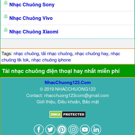
Nhạc Chuông Sony
Nhạc Chuông Vivo
Nhạc Chuông Xiaomi
Tags:
nhạc chuông
,
tải nhạc chuông
,
nhạc chuông hay
,
nhạc
chuông tik tok
,
nhạc chuông iphone
Tải nhạc chuông điện thoại hay nhất miễn phí
NhacChuong123.Com
© 2019 NHACCHUONG123
Contact: nhacchuong123com@gmail.com
Giới thiệu, Điều khoản, Bảo mật