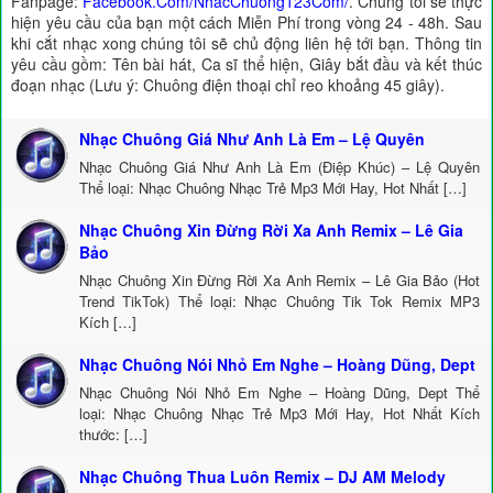
Fanpage:
Facebook.Com/NhacChuong123Com/
. Chúng tôi sẽ thực
hiện yêu cầu của bạn một cách Miễn Phí trong vòng 24 - 48h. Sau
khi cắt nhạc xong chúng tôi sẽ chủ động liên hệ tới bạn. Thông tin
yêu cầu gồm: Tên bài hát, Ca sĩ thể hiện, Giây bắt đầu và kết thúc
đoạn nhạc (Lưu ý: Chuông điện thoại chỉ reo khoảng 45 giây).
Nhạc Chuông Giá Như Anh Là Em – Lệ Quyên
Nhạc Chuông Giá Như Anh Là Em (Điệp Khúc) – Lệ Quyên
Thể loại: Nhạc Chuông Nhạc Trẻ Mp3 Mới Hay, Hot Nhất […]
Nhạc Chuông Xin Đừng Rời Xa Anh Remix – Lê Gia
Bảo
Nhạc Chuông Xin Đừng Rời Xa Anh Remix – Lê Gia Bảo (Hot
Trend TikTok) Thể loại: Nhạc Chuông Tik Tok Remix MP3
Kích […]
Nhạc Chuông Nói Nhỏ Em Nghe – Hoàng Dũng, Dept
Nhạc Chuông Nói Nhỏ Em Nghe – Hoàng Dũng, Dept Thể
loại: Nhạc Chuông Nhạc Trẻ Mp3 Mới Hay, Hot Nhất Kích
thước: […]
Nhạc Chuông Thua Luôn Remix – DJ AM Melody