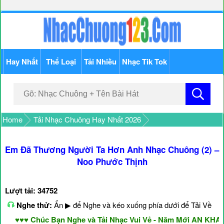
Hay Nhất
Thể Loại
Tải Nhiều
Nhạc Tik Tok
Home
Tải Nhạc Chuông Hay Nhất 2026
Em Đã Thương Người Ta Hơn Anh Nhạc Chuông (2) –
Noo Phước Thịnh
Lượt tải: 34752
Nghe thử:
Ấn ▶ để Nghe và kéo xuống phía dưới để Tải Về
♥♥♥ Chúc Bạn Nghe và Tải Nhạc Vui Vẻ - Năm Mới AN KHANG