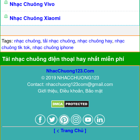
Nhạc Chuông Vivo
Nhạc Chuông Xiaomi
Tags:
nhạc chuông
,
tải nhạc chuông
,
nhạc chuông hay
,
nhạc
chuông tik tok
,
nhạc chuông iphone
Tải nhạc chuông điện thoại hay nhất miễn phí
NhacChuong123.Com
© 2019 NHACCHUONG123
Contact: nhacchuong123com@gmail.com
Giới thiệu, Điều khoản, Bảo mật
[ < Trang Chủ ]