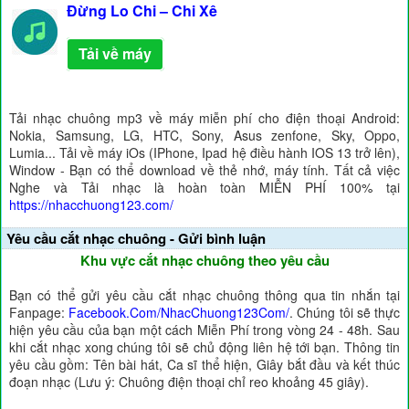
Đừng Lo Chi – Chi Xê
Tải về máy
Tải nhạc chuông mp3 về máy miễn phí cho điện thoại Android:
Nokia, Samsung, LG, HTC, Sony, Asus zenfone, Sky, Oppo,
Lumia... Tải về máy iOs (IPhone, Ipad hệ điều hành IOS 13 trở lên),
Window - Bạn có thể download về thẻ nhớ, máy tính. Tất cả việc
Nghe và Tải nhạc là hoàn toàn MIỄN PHÍ 100% tại
https://nhacchuong123.com/
Yêu cầu cắt nhạc chuông - Gửi bình luận
Khu vực cắt nhạc chuông theo yêu cầu
Bạn có thể gửi yêu cầu cắt nhạc chuông thông qua tin nhắn tại
Fanpage:
Facebook.Com/NhacChuong123Com/
. Chúng tôi sẽ thực
hiện yêu cầu của bạn một cách Miễn Phí trong vòng 24 - 48h. Sau
khi cắt nhạc xong chúng tôi sẽ chủ động liên hệ tới bạn. Thông tin
yêu cầu gồm: Tên bài hát, Ca sĩ thể hiện, Giây bắt đầu và kết thúc
đoạn nhạc (Lưu ý: Chuông điện thoại chỉ reo khoảng 45 giây).