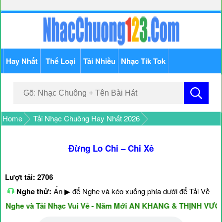
Hay Nhất
Thể Loại
Tải Nhiều
Nhạc Tik Tok
Home
Tải Nhạc Chuông Hay Nhất 2026
Đừng Lo Chi – Chi Xê
Lượt tải: 2706
Nghe thử:
Ấn ▶ để Nghe và kéo xuống phía dưới để Tải Về
ghe và Tải Nhạc Vui Vẻ - Năm Mới AN KHANG & THỊNH VƯỢNG