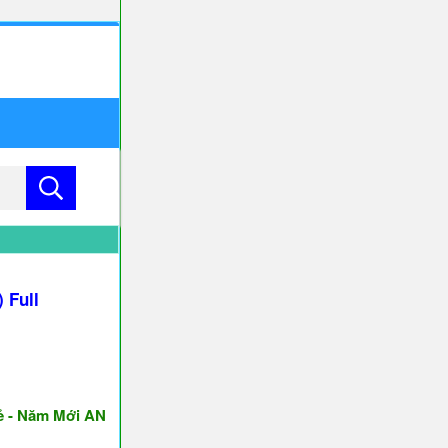
 Full
ăm Mới AN KHANG & THỊNH VƯỢNG ♥♥♥