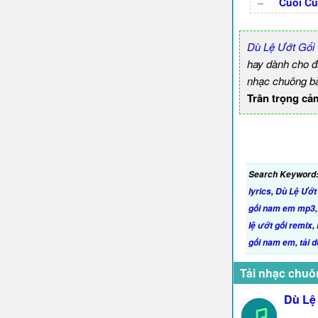
–
Cuối Cùn
Dù Lệ Ướt Gối 
hay dành cho đ
nhạc chuông bà
Trân trọng cả
Search Keyword
lyrics
,
Dù Lệ Ướt
gối nam em mp3
lệ ướt gối remix
,
gối nam em
,
tải 
Tải nhạc chuô
Dù Lệ 