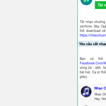
Tải 
Tải nhạc chuông
zenfone, Sky, Opp
thể download về
https://nhacchuo
Yêu cầu cắt nhạ
Bạn có thể 
Facebook.Com/
vòng 24 - 48h. S
bài hát, Ca sĩ th
giây).
Nhạc C
Nhạc Ch
Hay, Ho