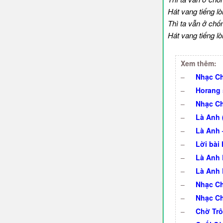
Hát vang tiếng lò
Thì ta vẫn ở chố
Hát vang tiếng lò
Xem thêm:
–
Nhạc Ch
–
Horang 
–
Nhạc Ch
–
Là Anh (
–
Là Anh 
–
Lời bài
–
Là Anh 
–
Là Anh 
–
Nhạc Ch
–
Nhạc C
–
Chờ Trôn