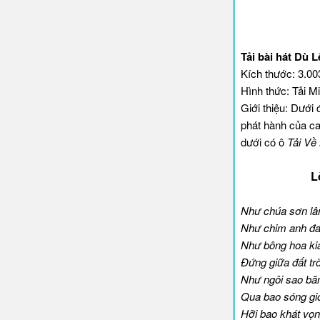
Tải bài hát Dù 
Kích thước: 3.0
Hình thức: Tải M
Giới thiệu: Dưới 
phát hành của ca
dưới có ô
Tải Về
L
Như chúa sơn lâm
Như chim anh đan
Như bông hoa ki
Đứng giữa đất trời
Như ngôi sao băn
Qua bao sóng gió
Hỡi bao khát vọ