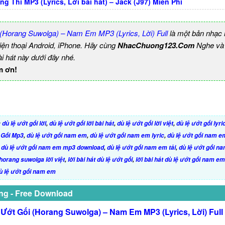
g Thì MP3 (Lyrics, Lời bài hát) – Jack (J97) Miễn Phí
(Horang Suwolga) – Nam Em MP3 (Lyrics, Lời) Full
là một bản nhạc
iện thoại Android, iPhone. Hãy cùng
NhacChuong123.Com
Nghe và
i hát này dưới đây nhé.
m ơn!
:
dù lệ ướt gối lời
,
dù lệ ướt gối lời bài hát
,
dù lệ ướt gối lời việt
,
dù lệ ướt gối lyri
 Gối Mp3
,
dù lệ ướt gối nam em
,
dù lệ ướt gối nam em lyric
,
dù lệ ướt gối nam em
,
dù lệ ướt gối nam em mp3 download
,
dù lệ ướt gối nam em tải
,
dù lệ ướt gối n
horang suwolga lời việt
,
lời bài hát dù lệ ướt gối
,
lời bài hát dù lệ ướt gối nam em
dù lệ ướt gối nam em
ng - Free Download
Ướt Gối (Horang Suwolga) – Nam Em MP3 (Lyrics, Lời) Full