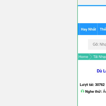
Hay Nhất
Thể
Home
Tải Nhạ
Dù L
Lượt tải: 30762
Nghe thử:
Ấn