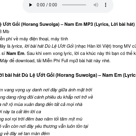
Lệ Ướt Gối (Horang Suwolga) – Nam Em MP3 (Lyrics, Lời bài hát)
03 Mb
iễn phí về máy điện thoại, máy tính
đây là
lyrics, lời bài hát Dù Lệ Ướt Gối
(nhạc Hàn lời Việt) trong MV 
 sĩ
Nam Em
. Sau khi xem xong lyric, lời ca khúc này thì bạn có thể
 Máy
để download, tải Miễn Phí Full mp3 bài hát này nhé.
ời bài hát Dù Lệ Ướt Gối (Horang Suwolga) – Nam Em (Lyric
 vang vọng uy danh nơi đây giữa ánh mặt trời
g dang rộng đôi cánh phiêu du khắp nơi trở về
a nở rộ mùa xuân đang đến tất cả mọi nhà
 này ta cất lên lời ca
g soi rọi trời đêm bao năm tối tăm mịt mù
 vẫn còn nơi đây yêu thương vẫn luôn tồn tại
ng về đây xé tan màn đêm