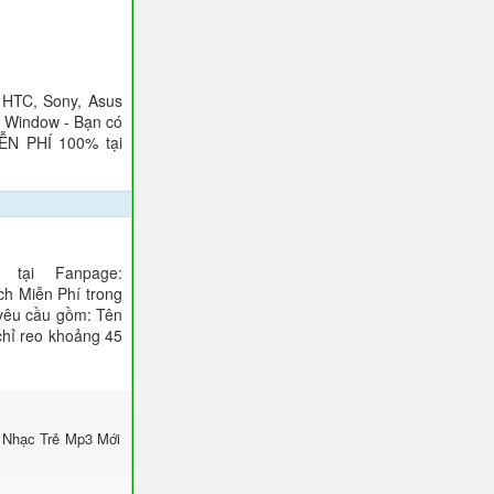
 HTC, Sony, Asus
), Window - Bạn có
IỄN PHÍ 100% tại
tại Fanpage:
ch Miễn Phí trong
 yêu cầu gồm: Tên
 chỉ reo khoảng 45
 Nhạc Trẻ Mp3 Mới