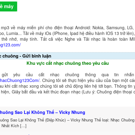
về máy
 mp3 về máy miễn phí cho điện thoại Android: Nokia, Samsung, LG,
o, Lumia... Tải về máy iOs (IPhone, Ipad hệ điều hành IOS 13 trở lên
 thẻ nhớ, máy tính. Tất cả việc Nghe và Tải nhạc là hoàn toàn M
ng123.com/
c chuông - Gửi bình luận
Khu vực cắt nhạc chuông theo yêu cầu
gửi yêu cầu cắt nhạc chuông thông qua tin nhắn 
NhacChuong123Com/
. Chúng tôi sẽ thực hiện yêu cầu của bạn một cá
au khi cắt nhạc xong chúng tôi sẽ chủ động liên hệ tới bạn. Thông tin
ể hiện, Giây bắt đầu và kết thúc đoạn nhạc (Lưu ý: Chuông điện thoại
huông Sao Lại Không Thể – Vicky Nhung
uông Sao Lại Không Thể (Điệp Khúc) – Vicky Nhung Thể loại: Nhạc Chuông
t Nhất Kích […]