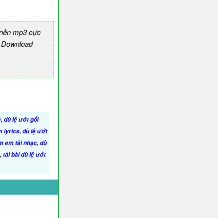
 nền mp3 cực
 Download
c
,
dù lệ ướt gối
 lyrics
,
dù lệ ướt
am em tải nhạc
,
dù
,
tải bài dù lệ ướt