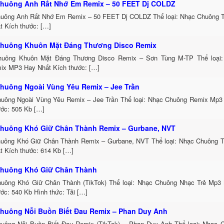
huông Anh Rất Nhớ Em Remix – 50 FEET Dj COLDZ
uông Anh Rất Nhớ Em Remix – 50 FEET Dj COLDZ Thể loại: Nhạc Chuông 
t Kích thước: […]
huông Khuôn Mặt Đáng Thương Disco Remix
uông Khuôn Mặt Đáng Thương Disco Remix – Sơn Tùng M-TP Thể loại:
ix MP3 Hay Nhất Kích thước: […]
huông Ngoài Vùng Yêu Remix – Jee Trần
uông Ngoài Vùng Yêu Remix – Jee Trần Thể loại: Nhạc Chuông Remix Mp3 
ước: 505 Kb […]
huông Khó Giữ Chân Thành Remix – Gurbane, NVT
uông Khó Giữ Chân Thành Remix – Gurbane, NVT Thể loại: Nhạc Chuông 
t Kích thước: 614 Kb […]
huông Khó Giữ Chân Thành
uông Khó Giữ Chân Thành (TikTok) Thể loại: Nhạc Chuông Nhạc Trẻ Mp3 
ớc: 540 Kb Hình thức: Tải […]
huông Nỗi Buồn Biết Đau Remix – Phan Duy Anh
uông Nỗi Buồn Biết Đau Remix (TikTok) – Phan Duy Anh Thể loại: Nhạc