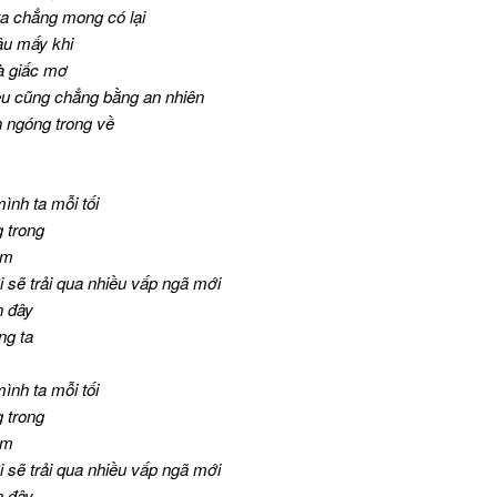
 ta chẳng mong có lại
âu mấy khi
à giấc mơ
êu cũng chẳng bằng an nhiên
ngóng trong về
ình ta mỗi tối
 trong
ằm
i sẽ trải qua nhiều vấp ngã mới
n đây
ng ta
ình ta mỗi tối
 trong
ằm
i sẽ trải qua nhiều vấp ngã mới
n đây