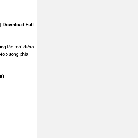
 | Download Full
cùng tên mới được
 kéo xuống phía
s)