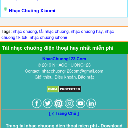
Nhạc Chuông Xiaomi
Tags:
nhạc chuông
,
tải nhạc chuông
,
nhạc chuông hay
,
nhạc
chuông tik tok
,
nhạc chuông iphone
Tải nhạc chuông điện thoại hay nhất miễn phí
NhacChuong123.Com
© 2019 NHACCHUONG123
Contact: nhacchuong123com@gmail.com
Giới thiệu, Điều khoản, Bảo mật
[ < Trang Chủ ]
Trang tai nhac chuong dien thoai mien phi - Download