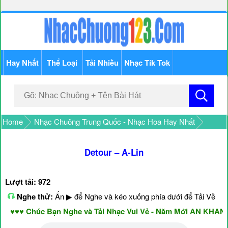
Hay Nhất
Thể Loại
Tải Nhiều
Nhạc Tik Tok
Home
Nhạc Chuông Trung Quốc - Nhạc Hoa Hay Nhất
Detour – A-Lin
Lượt tải: 972
Nghe thử:
Ấn ▶ để Nghe và kéo xuống phía dưới để Tải Về
♥♥ Chúc Bạn Nghe và Tải Nhạc Vui Vẻ - Năm Mới AN KHANG 