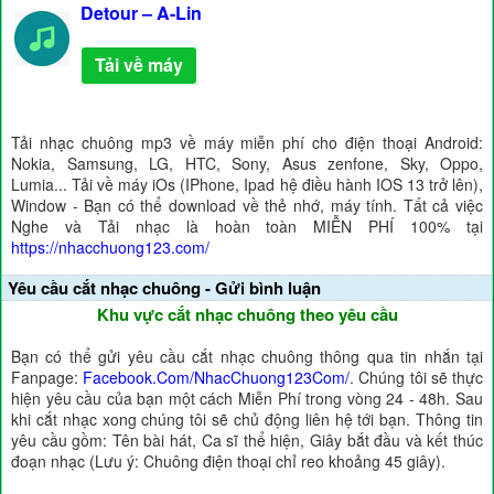
Detour – A-Lin
Tải về máy
Tải nhạc chuông mp3 về máy miễn phí cho điện thoại Android:
Nokia, Samsung, LG, HTC, Sony, Asus zenfone, Sky, Oppo,
Lumia... Tải về máy iOs (IPhone, Ipad hệ điều hành IOS 13 trở lên),
Window - Bạn có thể download về thẻ nhớ, máy tính. Tất cả việc
Nghe và Tải nhạc là hoàn toàn MIỄN PHÍ 100% tại
https://nhacchuong123.com/
Yêu cầu cắt nhạc chuông - Gửi bình luận
Khu vực cắt nhạc chuông theo yêu cầu
Bạn có thể gửi yêu cầu cắt nhạc chuông thông qua tin nhắn tại
Fanpage:
Facebook.Com/NhacChuong123Com/
. Chúng tôi sẽ thực
hiện yêu cầu của bạn một cách Miễn Phí trong vòng 24 - 48h. Sau
khi cắt nhạc xong chúng tôi sẽ chủ động liên hệ tới bạn. Thông tin
yêu cầu gồm: Tên bài hát, Ca sĩ thể hiện, Giây bắt đầu và kết thúc
đoạn nhạc (Lưu ý: Chuông điện thoại chỉ reo khoảng 45 giây).