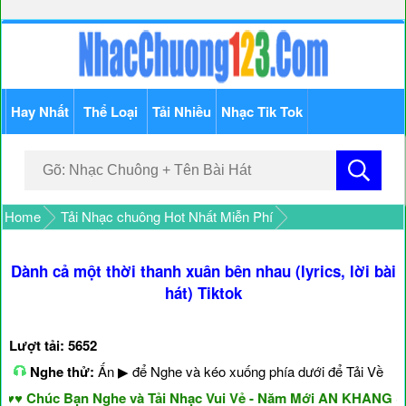
Hay Nhất
Thể Loại
Tải Nhiều
Nhạc Tik Tok
Home
Tải Nhạc chuông Hot Nhất Miễn Phí
Dành cả một thời thanh xuân bên nhau (lyrics, lời bài
hát) Tiktok
Lượt tải: 5652
Nghe thử:
Ấn ▶ để Nghe và kéo xuống phía dưới để Tải Về
húc Bạn Nghe và Tải Nhạc Vui Vẻ - Năm Mới AN KHANG & TH