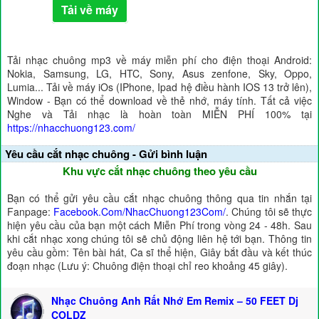
Tải về máy
Tải nhạc chuông mp3 về máy miễn phí cho điện thoại Android:
Nokia, Samsung, LG, HTC, Sony, Asus zenfone, Sky, Oppo,
Lumia... Tải về máy iOs (IPhone, Ipad hệ điều hành IOS 13 trở lên),
Window - Bạn có thể download về thẻ nhớ, máy tính. Tất cả việc
Nghe và Tải nhạc là hoàn toàn MIỄN PHÍ 100% tại
https://nhacchuong123.com/
Yêu cầu cắt nhạc chuông - Gửi bình luận
Khu vực cắt nhạc chuông theo yêu cầu
Bạn có thể gửi yêu cầu cắt nhạc chuông thông qua tin nhắn tại
Fanpage:
Facebook.Com/NhacChuong123Com/
. Chúng tôi sẽ thực
hiện yêu cầu của bạn một cách Miễn Phí trong vòng 24 - 48h. Sau
khi cắt nhạc xong chúng tôi sẽ chủ động liên hệ tới bạn. Thông tin
yêu cầu gồm: Tên bài hát, Ca sĩ thể hiện, Giây bắt đầu và kết thúc
đoạn nhạc (Lưu ý: Chuông điện thoại chỉ reo khoảng 45 giây).
Nhạc Chuông Anh Rất Nhớ Em Remix – 50 FEET Dj
COLDZ