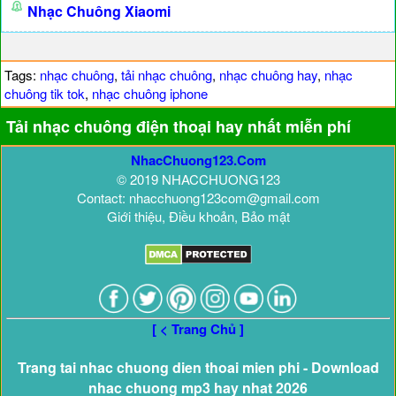
Nhạc Chuông Xiaomi
Tags:
nhạc chuông
,
tải nhạc chuông
,
nhạc chuông hay
,
nhạc
chuông tik tok
,
nhạc chuông iphone
Tải nhạc chuông điện thoại hay nhất miễn phí
NhacChuong123.Com
© 2019 NHACCHUONG123
Contact: nhacchuong123com@gmail.com
Giới thiệu, Điều khoản, Bảo mật
[ < Trang Chủ ]
Trang tai nhac chuong dien thoai mien phi - Download
nhac chuong mp3 hay nhat 2026