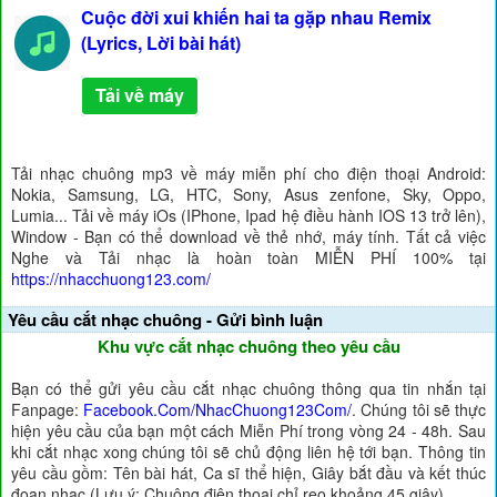
Cuộc đời xui khiến hai ta gặp nhau Remix
(Lyrics, Lời bài hát)
Tải về máy
Tải nhạc chuông mp3 về máy miễn phí cho điện thoại Android:
Nokia, Samsung, LG, HTC, Sony, Asus zenfone, Sky, Oppo,
Lumia... Tải về máy iOs (IPhone, Ipad hệ điều hành IOS 13 trở lên),
Window - Bạn có thể download về thẻ nhớ, máy tính. Tất cả việc
Nghe và Tải nhạc là hoàn toàn MIỄN PHÍ 100% tại
https://nhacchuong123.com/
Yêu cầu cắt nhạc chuông - Gửi bình luận
Khu vực cắt nhạc chuông theo yêu cầu
Bạn có thể gửi yêu cầu cắt nhạc chuông thông qua tin nhắn tại
Fanpage:
Facebook.Com/NhacChuong123Com/
. Chúng tôi sẽ thực
hiện yêu cầu của bạn một cách Miễn Phí trong vòng 24 - 48h. Sau
khi cắt nhạc xong chúng tôi sẽ chủ động liên hệ tới bạn. Thông tin
yêu cầu gồm: Tên bài hát, Ca sĩ thể hiện, Giây bắt đầu và kết thúc
đoạn nhạc (Lưu ý: Chuông điện thoại chỉ reo khoảng 45 giây).