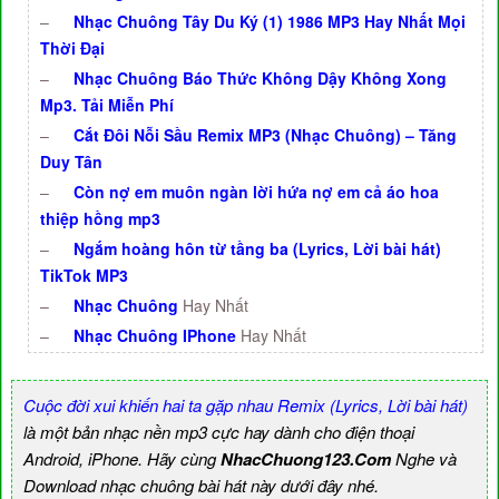
–
Nhạc Chuông Tây Du Ký (1) 1986 MP3 Hay Nhất Mọi
Thời Đại
–
Nhạc Chuông Báo Thức Không Dậy Không Xong
Mp3. Tải Miễn Phí
–
Cắt Đôi Nỗi Sầu Remix MP3 (Nhạc Chuông) – Tăng
Duy Tân
–
Còn nợ em muôn ngàn lời hứa nợ em cả áo hoa
thiệp hồng mp3
–
Ngắm hoàng hôn từ tầng ba (Lyrics, Lời bài hát)
TikTok MP3
–
Nhạc Chuông
Hay Nhất
–
Nhạc Chuông IPhone
Hay Nhất
Cuộc đời xui khiến hai ta gặp nhau Remix (Lyrics, Lời bài hát)
là một bản nhạc nền mp3 cực hay dành cho điện thoại
Android, iPhone. Hãy cùng
NhacChuong123.Com
Nghe và
Download nhạc chuông bài hát này dưới đây nhé.