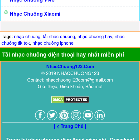
Nhạc Chuông Xiaomi
Tags:
nhạc chuông
,
tải nhạc chuông
,
nhạc chuông hay
,
nhạc
chuông tik tok
,
nhạc chuông iphone
Tải nhạc chuông điện thoại hay nhất miễn phí
NhacChuong123.Com
© 2019 NHACCHUONG123
Contact: nhacchuong123com@gmail.com
Giới thiệu, Điều khoản, Bảo mật
[ < Trang Chủ ]
Trang tai nhac chuong dien thoai mien phi - Download