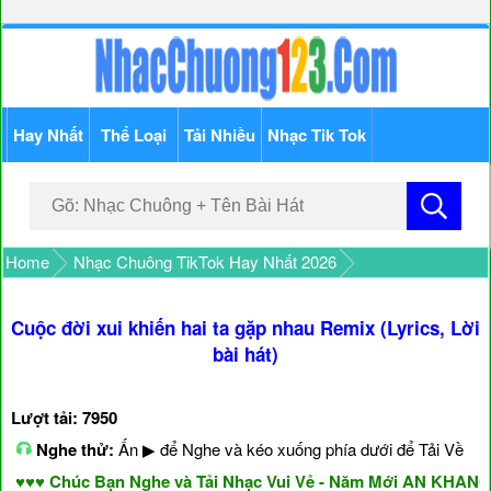
Hay Nhất
Thể Loại
Tải Nhiều
Nhạc Tik Tok
Home
Nhạc Chuông TikTok Hay Nhất 2026
Cuộc đời xui khiến hai ta gặp nhau Remix (Lyrics, Lời
bài hát)
Lượt tải: 7950
Nghe thử:
Ấn ▶ để Nghe và kéo xuống phía dưới để Tải Về
♥ Chúc Bạn Nghe và Tải Nhạc Vui Vẻ - Năm Mới AN KHANG &