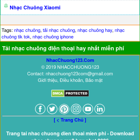
Nhạc Chuông Xiaomi
Tags:
nhạc chuông
,
tải nhạc chuông
,
nhạc chuông hay
,
nhạc
chuông tik tok
,
nhạc chuông iphone
Tải nhạc chuông điện thoại hay nhất miễn phí
NhacChuong123.Com
© 2019 NHACCHUONG123
Contact: nhacchuong123com@gmail.com
Giới thiệu, Điều khoản, Bảo mật
[ < Trang Chủ ]
Trang tai nhac chuong dien thoai mien phi - Download