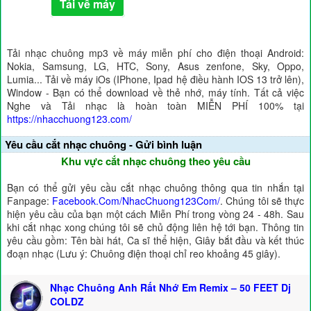
Tải về máy
Tải nhạc chuông mp3 về máy miễn phí cho điện thoại Android:
Nokia, Samsung, LG, HTC, Sony, Asus zenfone, Sky, Oppo,
Lumia... Tải về máy iOs (IPhone, Ipad hệ điều hành IOS 13 trở lên),
Window - Bạn có thể download về thẻ nhớ, máy tính. Tất cả việc
Nghe và Tải nhạc là hoàn toàn MIỄN PHÍ 100% tại
https://nhacchuong123.com/
Yêu cầu cắt nhạc chuông - Gửi bình luận
Khu vực cắt nhạc chuông theo yêu cầu
Bạn có thể gửi yêu cầu cắt nhạc chuông thông qua tin nhắn tại
Fanpage:
Facebook.Com/NhacChuong123Com/
. Chúng tôi sẽ thực
hiện yêu cầu của bạn một cách Miễn Phí trong vòng 24 - 48h. Sau
khi cắt nhạc xong chúng tôi sẽ chủ động liên hệ tới bạn. Thông tin
yêu cầu gồm: Tên bài hát, Ca sĩ thể hiện, Giây bắt đầu và kết thúc
đoạn nhạc (Lưu ý: Chuông điện thoại chỉ reo khoảng 45 giây).
Nhạc Chuông Anh Rất Nhớ Em Remix – 50 FEET Dj
COLDZ