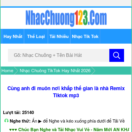
Hay Nhất
Thể Loại
Tải Nhiều
Nhạc Tik Tok
Home
Nhạc Chuông TikTok Hay Nhất 2026
Cùng anh đi muôn nơi khắp thế gian là nhà Remix
Tiktok mp3
Lượt tải: 25140
Nghe thử:
Ấn ▶ để Nghe và kéo xuống phía dưới để Tải Về
♥♥♥ Chúc Bạn Nghe và Tải Nhạc Vui Vẻ - Năm Mới AN KHANG