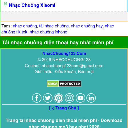
Nhạc Chuông Xiaomi
Tags:
nhạc chuông
,
tải nhạc chuông
,
nhạc chuông hay
,
nhạc
chuông tik tok
,
nhạc chuông iphone
Tải nhạc chuông điện thoại hay nhất miễn phí
NhacChuong123.Com
© 2019 NHACCHUONG123
Contact: nhacchuong123com@gmail.com
Giới thiệu, Điều khoản, Bảo mật
[ < Trang Chủ ]
Trang tai nhac chuong dien thoai mien phi - Download
nhac chuong mp3 hay nhat 2026