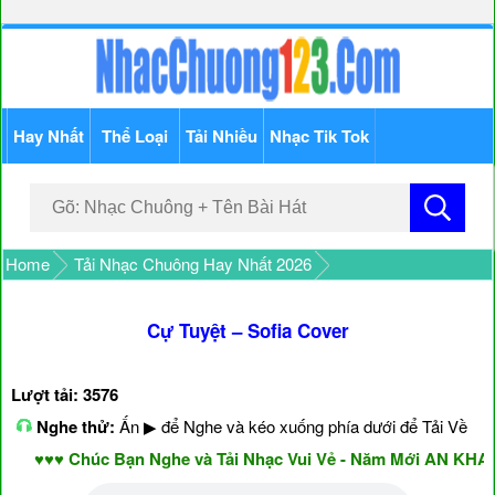
Hay Nhất
Thể Loại
Tải Nhiều
Nhạc Tik Tok
Home
Tải Nhạc Chuông Hay Nhất 2026
Cự Tuyệt – Sofia Cover
Lượt tải: 3576
Nghe thử:
Ấn ▶ để Nghe và kéo xuống phía dưới để Tải Về
♥♥♥ Chúc Bạn Nghe và Tải Nhạc Vui Vẻ - Năm Mới AN KHANG