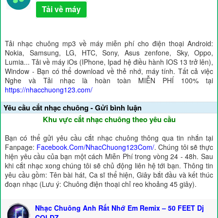
Tải về máy
Tải nhạc chuông mp3 về máy miễn phí cho điện thoại Android:
Nokia, Samsung, LG, HTC, Sony, Asus zenfone, Sky, Oppo,
Lumia... Tải về máy iOs (IPhone, Ipad hệ điều hành IOS 13 trở lên),
Window - Bạn có thể download về thẻ nhớ, máy tính. Tất cả việc
Nghe và Tải nhạc là hoàn toàn MIỄN PHÍ 100% tại
https://nhacchuong123.com/
Yêu cầu cắt nhạc chuông - Gửi bình luận
Khu vực cắt nhạc chuông theo yêu cầu
Bạn có thể gửi yêu cầu cắt nhạc chuông thông qua tin nhắn tại
Fanpage:
Facebook.Com/NhacChuong123Com/
. Chúng tôi sẽ thực
hiện yêu cầu của bạn một cách Miễn Phí trong vòng 24 - 48h. Sau
khi cắt nhạc xong chúng tôi sẽ chủ động liên hệ tới bạn. Thông tin
yêu cầu gồm: Tên bài hát, Ca sĩ thể hiện, Giây bắt đầu và kết thúc
đoạn nhạc (Lưu ý: Chuông điện thoại chỉ reo khoảng 45 giây).
Nhạc Chuông Anh Rất Nhớ Em Remix – 50 FEET Dj
COLDZ