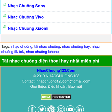
Nhạc Chuông Sony
Nhạc Chuông Vivo
Nhạc Chuông Xiaomi
Tags:
nhạc chuông
,
tải nhạc chuông
,
nhạc chuông hay
,
nhạc
chuông tik tok
,
nhạc chuông iphone
Tải nhạc chuông điện thoại hay nhất miễn phí
NhacChuong123.Com
© 2019 NHACCHUONG123
Contact: nhacchuong123com@gmail.com
Giới thiệu, Điều khoản, Bảo mật