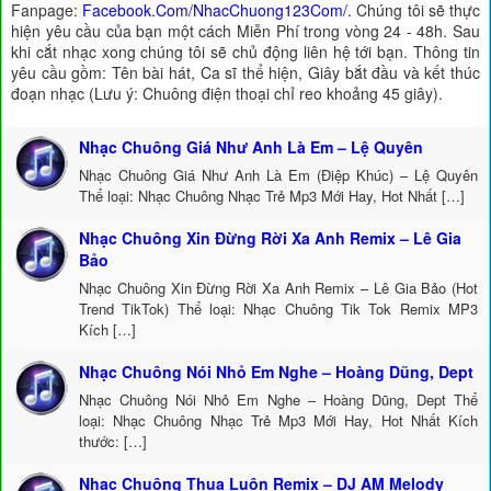
Fanpage:
Facebook.Com/NhacChuong123Com/
. Chúng tôi sẽ thực
hiện yêu cầu của bạn một cách Miễn Phí trong vòng 24 - 48h. Sau
khi cắt nhạc xong chúng tôi sẽ chủ động liên hệ tới bạn. Thông tin
yêu cầu gồm: Tên bài hát, Ca sĩ thể hiện, Giây bắt đầu và kết thúc
đoạn nhạc (Lưu ý: Chuông điện thoại chỉ reo khoảng 45 giây).
Nhạc Chuông Giá Như Anh Là Em – Lệ Quyên
Nhạc Chuông Giá Như Anh Là Em (Điệp Khúc) – Lệ Quyên
Thể loại: Nhạc Chuông Nhạc Trẻ Mp3 Mới Hay, Hot Nhất […]
Nhạc Chuông Xin Đừng Rời Xa Anh Remix – Lê Gia
Bảo
Nhạc Chuông Xin Đừng Rời Xa Anh Remix – Lê Gia Bảo (Hot
Trend TikTok) Thể loại: Nhạc Chuông Tik Tok Remix MP3
Kích […]
Nhạc Chuông Nói Nhỏ Em Nghe – Hoàng Dũng, Dept
Nhạc Chuông Nói Nhỏ Em Nghe – Hoàng Dũng, Dept Thể
loại: Nhạc Chuông Nhạc Trẻ Mp3 Mới Hay, Hot Nhất Kích
thước: […]
Nhạc Chuông Thua Luôn Remix – DJ AM Melody