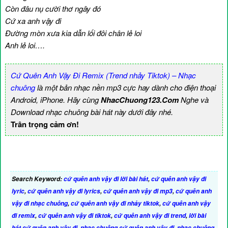
Còn đâu nụ cười thơ ngây đó
Cứ xa anh vậy đi
Đường mòn xưa kia dẫn lối đôi chân lẻ loi
Anh lẻ loi….
Cứ Quên Anh Vậy Đi Remix (Trend nhảy Tiktok) – Nhạc
chuông
là một bản nhạc nền mp3 cực hay dành cho điện thoại
Android, iPhone. Hãy cùng
NhacChuong123.Com
Nghe và
Download nhạc chuông bài hát này dưới đây nhé.
Trân trọng cảm ơn!
Search Keyword:
cứ quên anh vậy đi lời bài hát
,
cứ quên anh vậy đi
lyric
,
cứ quên anh vậy đi lyrics
,
cứ quên anh vậy đi mp3
,
cứ quên anh
vậy đi nhạc chuông
,
cứ quên anh vậy đi nhảy tiktok
,
cứ quên anh vậy
đi remix
,
cứ quên anh vậy đi tiktok
,
cứ quên anh vậy đi trend
,
lời bài
hát cứ quên anh vậy đi
,
nhạc chuông cứ quên anh vậy đi
,
nhạc chuông