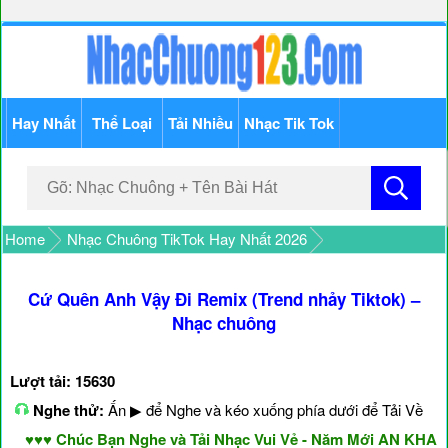
Hay Nhất
Thể Loại
Tải Nhiều
Nhạc Tik Tok
Home
Nhạc Chuông TikTok Hay Nhất 2026
Cứ Quên Anh Vậy Đi Remix (Trend nhảy Tiktok) –
Nhạc chuông
Lượt tải: 15630
Nghe thử:
Ấn ▶ để Nghe và kéo xuống phía dưới để Tải Về
♥♥♥ Chúc Bạn Nghe và Tải Nhạc Vui Vẻ - Năm Mới AN KHANG 