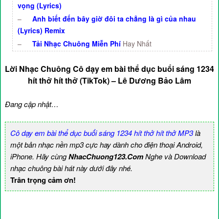
vọng (Lyrics)
–
Anh biết đến bây giờ đôi ta chẳng là gì của nhau
(Lyrics) Remix
–
Tải Nhạc Chuông Miễn Phí
Hay Nhất
Lời Nhạc Chuông Cô dạy em bài thể dục buổi sáng 1234
hít thở hít thở (TikTok) – Lê Dương Bảo Lâm
Đang cập nhật…
Cô dạy em bài thể dục buổi sáng 1234 hít thở hít thở MP3
là
một bản nhạc nền mp3 cực hay dành cho điện thoại Android,
iPhone. Hãy cùng
NhacChuong123.Com
Nghe và Download
nhạc chuông bài hát này dưới đây nhé.
Trân trọng cảm ơn!