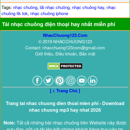
Tags:
nhạc chuông
,
tải nhạc chuông
,
nhạc chuông hay
,
nhạc
chuông tik tok
,
nhạc chuông iphone
Tải nhạc chuông điện thoại hay nhất miễn phí
NhacChuong123.Com
© 2019 NHACCHUONG123
Contact: nhacchuong123com@gmail.com
Giới thiệu, Điều khoản, Bảo mật
[ < Trang Chủ ]
Trang tai nhac chuong dien thoai mien phi - Download
nhac chuong mp3 hay nhat 2026
Note:
Tất cả những bài nhạc chuông trên Website này được
sưu tầm, gửi và tải lên bởi những khách hàng truy cập tại