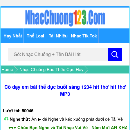
Hay Nhất
Thể Loại
Tải Nhiều
Nhạc Tik Tok
Home
Nhạc Chuông Báo Thức Cực Hay
Cô dạy em bài thể dục buổi sáng 1234 hít thở hít thở
MP3
Lượt tải: 50046
Nghe thử:
Ấn ▶ để Nghe và kéo xuống phía dưới để Tải Về
♥♥♥ Chúc Bạn Nghe và Tải Nhạc Vui Vẻ - Năm Mới AN KHANG