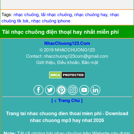
Tags:
nhạc chuông
,
tải nhạc chuông
,
nhạc chuông hay
,
nhạc
chuông tik tok
,
nhạc chuông iphone
Tải nhạc chuông điện thoại hay nhất miễn phí
NhacChuong123.Com
© 2019 NHACCHUONG123
Contact: nhacchuong123com@gmail.com
Giới thiệu, Điều khoản, Bảo mật
[ < Trang Chủ ]
Trang tai nhac chuong dien thoai mien phi - Download
nhac chuong mp3 hay nhat 2026
Note:
Tất cả những bài nhạc chuông trên Website này được