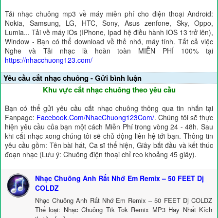
Tải nhạc chuông mp3 về máy miễn phí cho điện thoại Android:
Nokia, Samsung, LG, HTC, Sony, Asus zenfone, Sky, Oppo,
Lumia... Tải về máy iOs (IPhone, Ipad hệ điều hành IOS 13 trở lên),
Window - Bạn có thể download về thẻ nhớ, máy tính. Tất cả việc
Nghe và Tải nhạc là hoàn toàn MIỄN PHÍ 100% tại
https://nhacchuong123.com/
Yêu cầu cắt nhạc chuông - Gửi bình luận
Khu vực cắt nhạc chuông theo yêu cầu
Bạn có thể gửi yêu cầu cắt nhạc chuông thông qua tin nhắn tại
Fanpage:
Facebook.Com/NhacChuong123Com/
. Chúng tôi sẽ thực
hiện yêu cầu của bạn một cách Miễn Phí trong vòng 24 - 48h. Sau
khi cắt nhạc xong chúng tôi sẽ chủ động liên hệ tới bạn. Thông tin
yêu cầu gồm: Tên bài hát, Ca sĩ thể hiện, Giây bắt đầu và kết thúc
đoạn nhạc (Lưu ý: Chuông điện thoại chỉ reo khoảng 45 giây).
Nhạc Chuông Anh Rất Nhớ Em Remix – 50 FEET Dj
COLDZ
Nhạc Chuông Anh Rất Nhớ Em Remix – 50 FEET Dj COLDZ
Thể loại: Nhạc Chuông Tik Tok Remix MP3 Hay Nhất Kích