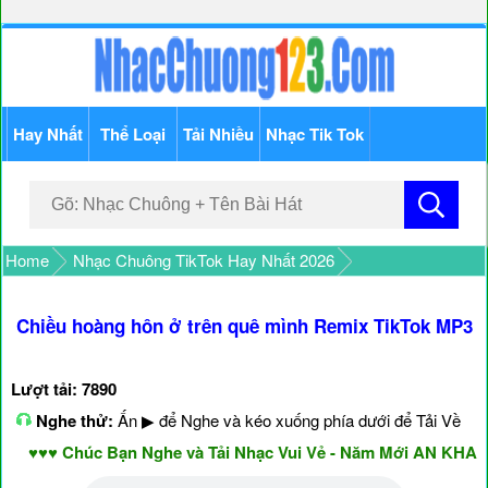
Hay Nhất
Thể Loại
Tải Nhiều
Nhạc Tik Tok
Home
Nhạc Chuông TikTok Hay Nhất 2026
Chiều hoàng hôn ở trên quê mình Remix TikTok MP3
Lượt tải: 7890
Nghe thử:
Ấn ▶ để Nghe và kéo xuống phía dưới để Tải Về
♥♥♥ Chúc Bạn Nghe và Tải Nhạc Vui Vẻ - Năm Mới AN KHANG