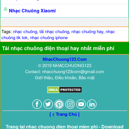
Nhạc Chuông Xiaomi
Tags:
nhạc chuông
,
tải nhạc chuông
,
nhạc chuông hay
,
nhạc
chuông tik tok
,
nhạc chuông iphone
Tải nhạc chuông điện thoại hay nhất miễn phí
NhacChuong123.Com
© 2019 NHACCHUONG123
Contact: nhacchuong123com@gmail.com
Giới thiệu, Điều khoản, Bảo mật
[ < Trang Chủ ]
Trang tai nhac chuong dien thoai mien phi - Download