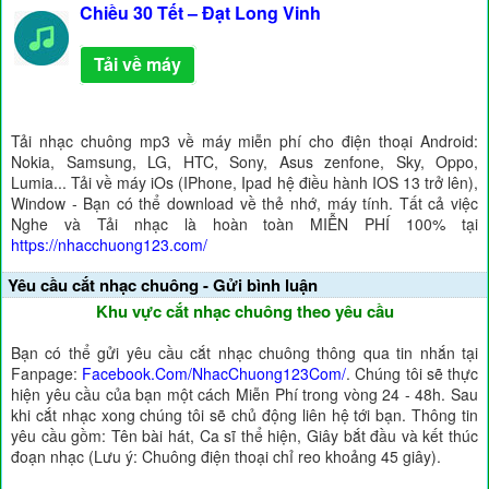
Chiều 30 Tết – Đạt Long Vinh
Tải về máy
Tải nhạc chuông mp3 về máy miễn phí cho điện thoại Android:
Nokia, Samsung, LG, HTC, Sony, Asus zenfone, Sky, Oppo,
Lumia... Tải về máy iOs (IPhone, Ipad hệ điều hành IOS 13 trở lên),
Window - Bạn có thể download về thẻ nhớ, máy tính. Tất cả việc
Nghe và Tải nhạc là hoàn toàn MIỄN PHÍ 100% tại
https://nhacchuong123.com/
Yêu cầu cắt nhạc chuông - Gửi bình luận
Khu vực cắt nhạc chuông theo yêu cầu
Bạn có thể gửi yêu cầu cắt nhạc chuông thông qua tin nhắn tại
Fanpage:
Facebook.Com/NhacChuong123Com/
. Chúng tôi sẽ thực
hiện yêu cầu của bạn một cách Miễn Phí trong vòng 24 - 48h. Sau
khi cắt nhạc xong chúng tôi sẽ chủ động liên hệ tới bạn. Thông tin
yêu cầu gồm: Tên bài hát, Ca sĩ thể hiện, Giây bắt đầu và kết thúc
đoạn nhạc (Lưu ý: Chuông điện thoại chỉ reo khoảng 45 giây).