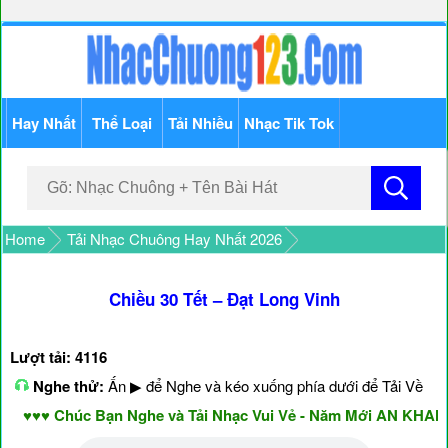
Hay Nhất
Thể Loại
Tải Nhiều
Nhạc Tik Tok
Home
Tải Nhạc Chuông Hay Nhất 2026
Chiều 30 Tết – Đạt Long Vinh
Lượt tải: 4116
Nghe thử:
Ấn ▶ để Nghe và kéo xuống phía dưới để Tải Về
♥♥♥ Chúc Bạn Nghe và Tải Nhạc Vui Vẻ - Năm Mới AN KHANG