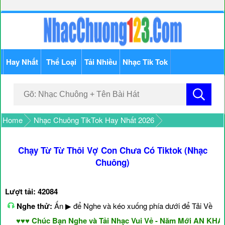
Hay Nhất
Thể Loại
Tải Nhiều
Nhạc Tik Tok
Home
Nhạc Chuông TikTok Hay Nhất 2026
Chạy Từ Từ Thôi Vợ Con Chưa Có Tiktok (Nhạc
Chuông)
Lượt tải: 42084
Nghe thử:
Ấn ▶ để Nghe và kéo xuống phía dưới để Tải Về
♥♥♥ Chúc Bạn Nghe và Tải Nhạc Vui Vẻ - Năm Mới AN KHAN