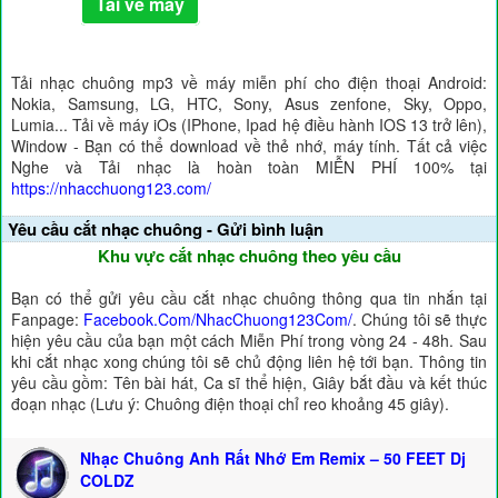
Tải về máy
Tải nhạc chuông mp3 về máy miễn phí cho điện thoại Android:
Nokia, Samsung, LG, HTC, Sony, Asus zenfone, Sky, Oppo,
Lumia... Tải về máy iOs (IPhone, Ipad hệ điều hành IOS 13 trở lên),
Window - Bạn có thể download về thẻ nhớ, máy tính. Tất cả việc
Nghe và Tải nhạc là hoàn toàn MIỄN PHÍ 100% tại
https://nhacchuong123.com/
Yêu cầu cắt nhạc chuông - Gửi bình luận
Khu vực cắt nhạc chuông theo yêu cầu
Bạn có thể gửi yêu cầu cắt nhạc chuông thông qua tin nhắn tại
Fanpage:
Facebook.Com/NhacChuong123Com/
. Chúng tôi sẽ thực
hiện yêu cầu của bạn một cách Miễn Phí trong vòng 24 - 48h. Sau
khi cắt nhạc xong chúng tôi sẽ chủ động liên hệ tới bạn. Thông tin
yêu cầu gồm: Tên bài hát, Ca sĩ thể hiện, Giây bắt đầu và kết thúc
đoạn nhạc (Lưu ý: Chuông điện thoại chỉ reo khoảng 45 giây).
Nhạc Chuông Anh Rất Nhớ Em Remix – 50 FEET Dj
COLDZ