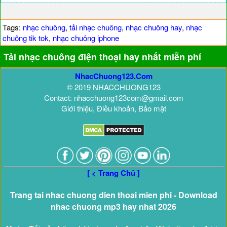
Tags:
nhạc chuông
,
tải nhạc chuông
,
nhạc chuông hay
,
nhạc
chuông tik tok
,
nhạc chuông iphone
Tải nhạc chuông điện thoại hay nhất miễn phí
NhacChuong123.Com
© 2019 NHACCHUONG123
Contact: nhacchuong123com@gmail.com
Giới thiệu, Điều khoản, Bảo mật
[ < Trang Chủ ]
Trang tai nhac chuong dien thoai mien phi - Download
nhac chuong mp3 hay nhat 2026