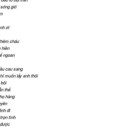
sóng gió
em
anh ơi
thêm cháu
 hiền
ể ngoan
ầu cau sang
ỉ muốn lấy anh thôi
 bôi
ẫn thế
 họ hàng
uyên
inh đi
rọn tình
 được