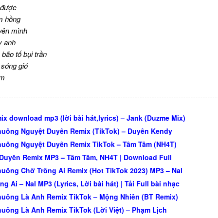
 được
em hồng
yên mình
y anh
bão tố bụi trần
sóng gió
em
ix download mp3 (lời bài hát,lyrics) – Jank (Duzme Mix)
uông Nguyệt Duyên Remix (TikTok) – Duyên Kendy
uông Nguyệt Duyên Remix TikTok – Tâm Tâm (NH4T)
Duyên Remix MP3 – Tâm Tâm, NH4T | Download Full
uông Chờ Trông Ai Remix (Hot TikTok 2023) MP3 – Nal
g Ai – Nal MP3 (Lyrics, Lời bài hát) | Tải Full bài nhạc
uông Là Anh Remix TikTok – Mộng Nhiên (BT Remix)
uông Là Anh Remix TikTok (Lời Việt) – Phạm Lịch