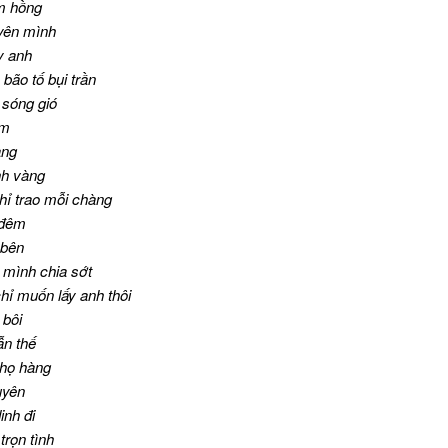
em hồng
yên mình
y anh
bão tố bụi trần
sóng gió
em
ang
nh vàng
hỉ trao mỗi chàng
 đêm
 bên
 mình chia sớt
ỉ muốn lấy anh thôi
 bôi
ẫn thế
 họ hàng
uyên
inh đi
rọn tình