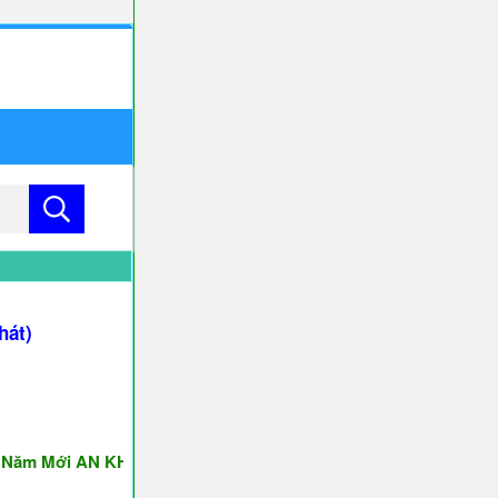
hát)
 Mới AN KHANG & THỊNH VƯỢNG ♥♥♥