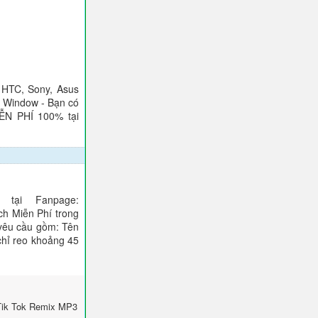
 HTC, Sony, Asus
), Window - Bạn có
IỄN PHÍ 100% tại
tại Fanpage:
ch Miễn Phí trong
 yêu cầu gồm: Tên
 chỉ reo khoảng 45
Tik Tok Remix MP3