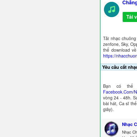
Chẳng 
Tải 
Tải nhạc chuông
zenfone, Sky, Opp
thể download về
https://nhacchuo
Yêu cầu cắt nhạ
Bạn có thể 
Facebook.Com/
vòng 24 - 48h. S
bài hát, Ca sĩ th
giây).
Nhạc C
Nhạc Ch