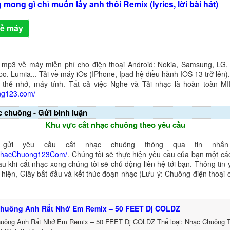
mong gì chỉ muốn lấy anh thôi Remix (lyrics, lời bài hát)
về máy
 mp3 về máy miễn phí cho điện thoại Android: Nokia, Samsung, LG,
o, Lumia... Tải về máy iOs (IPhone, Ipad hệ điều hành IOS 13 trở lên
 thẻ nhớ, máy tính. Tất cả việc Nghe và Tải nhạc là hoàn toàn M
ng123.com/
c chuông - Gửi bình luận
Khu vực cắt nhạc chuông theo yêu cầu
gửi yêu cầu cắt nhạc chuông thông qua tin nhắn 
NhacChuong123Com/
. Chúng tôi sẽ thực hiện yêu cầu của bạn một cá
au khi cắt nhạc xong chúng tôi sẽ chủ động liên hệ tới bạn. Thông tin
ể hiện, Giây bắt đầu và kết thúc đoạn nhạc (Lưu ý: Chuông điện thoại
huông Anh Rất Nhớ Em Remix – 50 FEET Dj COLDZ
uông Anh Rất Nhớ Em Remix – 50 FEET Dj COLDZ Thể loại: Nhạc Chuông 