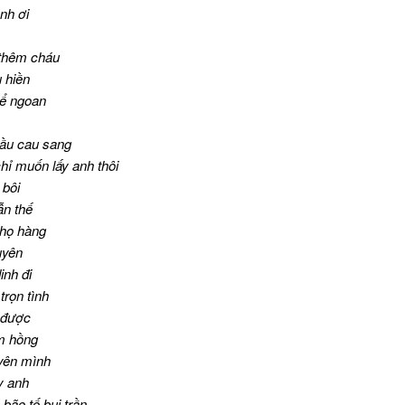
anh ơi
thêm cháu
 hiền
ể ngoan
ầu cau sang
ỉ muốn lấy anh thôi
 bôi
ẫn thế
 họ hàng
uyên
inh đi
rọn tình
 được
em hồng
yên mình
y anh
bão tố bụi trần