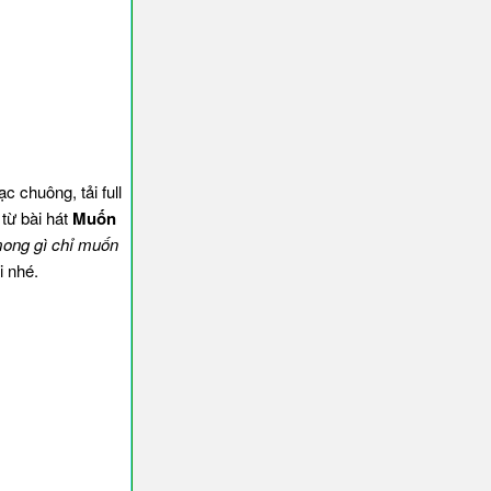
 chuông, tải full
từ bài hát
Muốn
 mong gì chỉ muốn
i nhé.