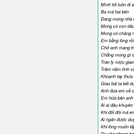
Mình tới luôn đi 
Ba má hai bên
Đang mong nhà 
Mong có con dâu
Mong có chàng r
Em bằng lòng rồi
Chờ anh mang tr
Chẳng mong gì ch
Trao ly rượu giao
Trăm năm tình v
Khoanh tay thưa
Giao bái ta kết d
Anh đưa em về d
Em hứa bên anh t
Ai ai đâu khuyên
Khi đôi đôi má 
Ai ngăn được du
Khi lòng muốn lấ
Dù cho phong ba 