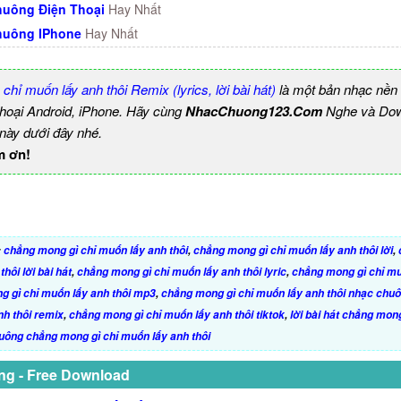
uông Điện Thoại
Hay Nhất
huông IPhone
Hay Nhất
hỉ muốn lấy anh thôi Remix (lyrics, lời bài hát)
là một bản nhạc nền
thoại Android, iPhone. Hãy cùng
NhacChuong123.Com
Nghe và Dow
 này dưới đây nhé.
m ơn!
:
chẳng mong gì chỉ muốn lấy anh thôi
,
chẳng mong gì chỉ muốn lấy anh thôi lời
,
hôi lời bài hát
,
chẳng mong gì chỉ muốn lấy anh thôi lyric
,
chẳng mong gì chỉ mu
 gì chỉ muốn lấy anh thôi mp3
,
chẳng mong gì chỉ muốn lấy anh thôi nhạc chu
nh thôi remix
,
chẳng mong gì chỉ muốn lấy anh thôi tiktok
,
lời bài hát chẳng mon
uông chẳng mong gì chỉ muốn lấy anh thôi
ng - Free Download