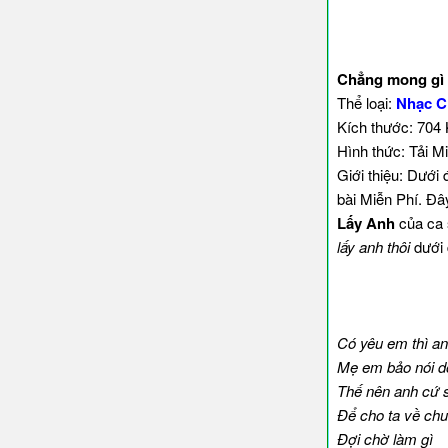
Chẳng mong gì c
Thể loại:
Nhạc C
Kích thước: 704
Hình thức: Tải M
Giới thiệu: Dưới 
bài Miễn Phí. Đâ
Lấy Anh
của ca 
lấy anh thôi
dưới 
Có yêu em thì an
Mẹ em bảo nói dố
Thế nên anh cứ 
Để cho ta về ch
Đợi chờ làm gì