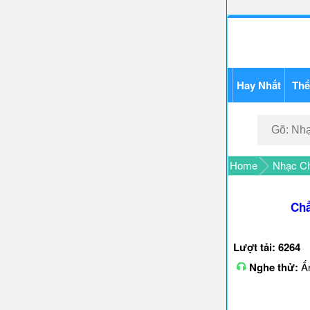
Hay Nhất
Thể
Home
Nhạc Ch
Chẳ
Lượt tải: 6264
Nghe thử:
Ấn