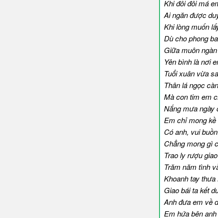
Khi đôi đôi má 
Ai ngăn được du
Khi lòng muốn lấ
Dù cho phong ba 
Giữa muôn ngàn 
Yên bình là nơi 
Tuổi xuân vừa s
Thân lá ngọc cà
Mà con tim em c
Nắng mưa ngày
Em chỉ mong kề
Có anh, vui buồn
Chẳng mong gì ch
Trao ly rượu giao
Trăm năm tình v
Khoanh tay thưa
Giao bái ta kết d
Anh đưa em về d
Em hứa bên anh t