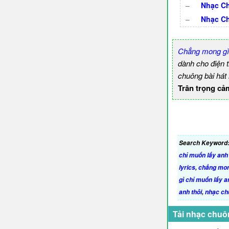
–
Nhạc Ch
–
Nhạc C
Chẳng mong gì c
dành cho điện 
chuông bài hát
Trân trọng cả
Search Keyword
chỉ muốn lấy anh t
lyrics
,
chẳng mong
gì chỉ muốn lấy a
anh thôi
,
nhạc ch
Tải nhạc chuô