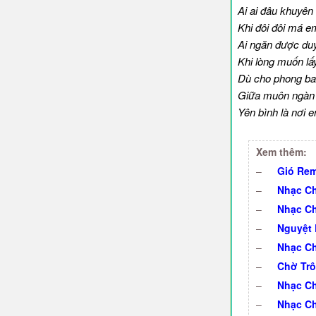
Ai ai đâu khuyên
Khi đôi đôi má 
Ai ngăn được du
Khi lòng muốn lấ
Dù cho phong ba 
Giữa muôn ngàn 
Yên bình là nơi 
Xem thêm:
–
Gió Rem
–
Nhạc Ch
–
Nhạc Ch
–
Nguyệt 
–
Nhạc Ch
–
Chờ Trôn
–
Nhạc Ch
–
Nhạc Ch