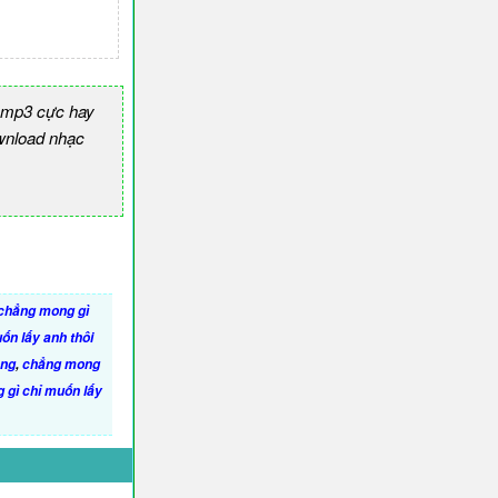
 mp3 cực hay
nload nhạc
chẳng mong gì
ốn lấy anh thôi
ông
,
chẳng mong
g gì chỉ muốn lấy