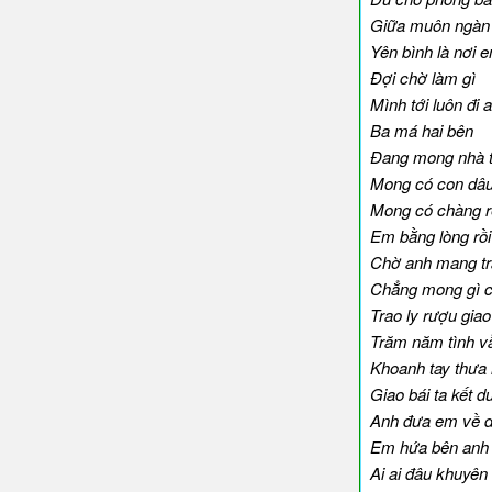
Giữa muôn ngàn 
Yên bình là nơi 
Đợi chờ làm gì
Mình tới luôn đi 
Ba má hai bên
Đang mong nhà 
Mong có con dâu
Mong có chàng r
Em bằng lòng rồi
Chờ anh mang tr
Chẳng mong gì ch
Trao ly rượu giao
Trăm năm tình v
Khoanh tay thưa
Giao bái ta kết d
Anh đưa em về d
Em hứa bên anh t
Ai ai đâu khuyên