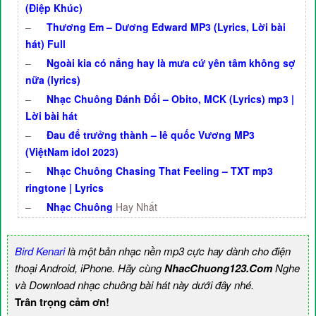
(Điệp Khúc)
–
Thương Em – Dương Edward MP3 (Lyrics, Lời bài
hát) Full
–
Ngoài kia có nắng hay là mưa cứ yên tâm không sợ
nữa (lyrics)
–
Nhạc Chuông Đánh Đổi – Obito, MCK (Lyrics) mp3 |
Lời bài hát
–
Đau để trưởng thành – lê quốc Vương MP3
(ViệtNam idol 2023)
–
Nhạc Chuông Chasing That Feeling – TXT mp3
ringtone | Lyrics
–
Nhạc Chuông
Hay Nhất
Bird Kenari
là một bản nhạc nền mp3 cực hay dành cho điện
thoại Android, iPhone. Hãy cùng
NhacChuong123.Com
Nghe
và Download nhạc chuông bài hát này dưới đây nhé.
Trân trọng cảm ơn!