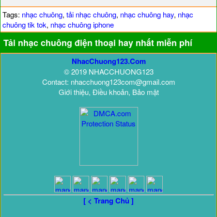
Tags:
nhạc chuông
,
tải nhạc chuông
,
nhạc chuông hay
,
nhạc
chuông tik tok
,
nhạc chuông iphone
Tải nhạc chuông điện thoại hay nhất miễn phí
NhacChuong123.Com
© 2019 NHACCHUONG123
Contact: nhacchuong123com@gmail.com
Giới thiệu, Điều khoản, Bảo mật
[ < Trang Chủ ]