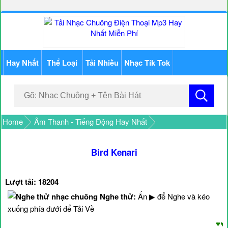
Hay Nhất
Thể Loại
Tải Nhiều
Nhạc Tik Tok
Home
Âm Thanh - Tiếng Động Hay Nhất
Bird Kenari
Lượt tải: 18204
Nghe thử:
Ấn ▶ để Nghe và kéo
xuống phía dưới để Tải Về
♥♥♥ Ch