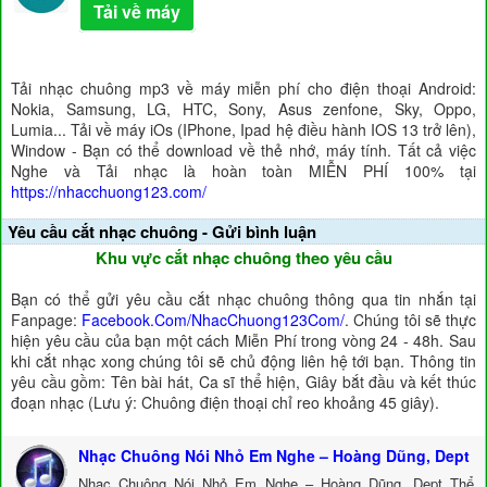
Tải về máy
Tải nhạc chuông mp3 về máy miễn phí cho điện thoại Android:
Nokia, Samsung, LG, HTC, Sony, Asus zenfone, Sky, Oppo,
Lumia... Tải về máy iOs (IPhone, Ipad hệ điều hành IOS 13 trở lên),
Window - Bạn có thể download về thẻ nhớ, máy tính. Tất cả việc
Nghe và Tải nhạc là hoàn toàn MIỄN PHÍ 100% tại
https://nhacchuong123.com/
Yêu cầu cắt nhạc chuông - Gửi bình luận
Khu vực cắt nhạc chuông theo yêu cầu
Bạn có thể gửi yêu cầu cắt nhạc chuông thông qua tin nhắn tại
Fanpage:
Facebook.Com/NhacChuong123Com/
. Chúng tôi sẽ thực
hiện yêu cầu của bạn một cách Miễn Phí trong vòng 24 - 48h. Sau
khi cắt nhạc xong chúng tôi sẽ chủ động liên hệ tới bạn. Thông tin
yêu cầu gồm: Tên bài hát, Ca sĩ thể hiện, Giây bắt đầu và kết thúc
đoạn nhạc (Lưu ý: Chuông điện thoại chỉ reo khoảng 45 giây).
Nhạc Chuông Nói Nhỏ Em Nghe – Hoàng Dũng, Dept
Nhạc Chuông Nói Nhỏ Em Nghe – Hoàng Dũng, Dept Thể