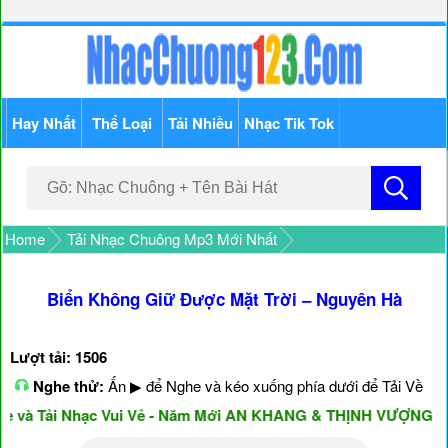
Hay Nhất
Thể Loại
Tải Nhiều
Nhạc Tik Tok
Home
Tải Nhạc Chuông Mp3 Mới Nhất
Biển Không Giữ Được Mặt Trời – Nguyên Hà
Lượt tải: 1506
Nghe thử:
Ấn ▶ để Nghe và kéo xuống phía dưới để Tải Về
à Tải Nhạc Vui Vẻ - Năm Mới AN KHANG & THỊNH VƯỢNG ♥♥♥