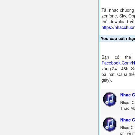
Tải nhạc chuông
zenfone, Sky, Opp
thể download về
https://nhacchuo
Yêu cầu cắt nhạ
Bạn có thể 
Facebook.Com/
vòng 24 - 48h. S
bài hát, Ca sĩ th
giây).
Nhạc C
Nhạc C
Thức Mp
Nhạc C
Nhạc Ch
phí về 