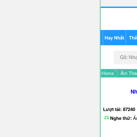
Hay Nhất
Thể
Home
Âm Than
Nh
Lượt tải: 87240
Nghe thử:
Ấn