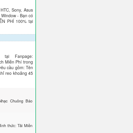
 HTC, Sony, Asus
), Window - Bạn có
IỄN PHÍ 100% tại
tại Fanpage:
ch Miễn Phí trong
 yêu cầu gồm: Tên
 chỉ reo khoảng 45
Nhạc Chuông Báo
nh thức: Tải Miễn