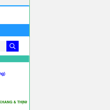
ng)
 & THỊNH VƯỢNG ♥♥♥