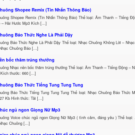
huông Shopee Remix (Tin Nhắn Thông Báo)
uông Shopee Remix (Tin Nhắn Thông Báo) Thể loại: Âm Thanh – Tiếng Đ
 – Hài Hước Mp3 Kích […]
huông Báo Thức Nghe Là Phải Dậy
uông Báo Thức Nghe Là Phải Dậy Thể loại: Nhạc Chuông Không Lời – Nhạc
Nhạc Chuông Báo […]
ền bốc thăm trúng thưởng
uông Nhạc nền bốc thăm trúng thưởng Thể loại: Âm Thanh – Tiếng Động – 
 Kích thước: 660 […]
huông Báo Thức Tiếng Tung Tung Tung
uông Báo Thức Tiếng Tung Tung Tung Thể loại: Nhạc Chuông Báo Thức 
27 Kb Hình thức: Tải […]
chúc ngủ ngon Giọng Nữ Mp3
uông Voice chúc ngủ ngon Giọng Nữ Mp3 ( tình cảm, đáng yêu ) Thể loại:
Nhạc Chuông […]
oice chúc ngủ ngon giọng Nữ dễ thương Mp3