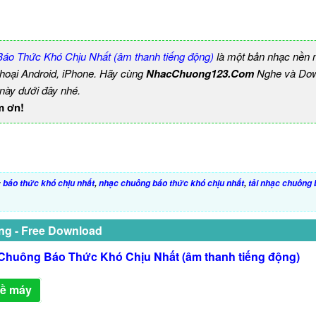
áo Thức Khó Chịu Nhất (âm thanh tiếng động)
là một bản nhạc nền
thoại Android, iPhone. Hãy cùng
NhacChuong123.Com
Nghe và Dow
 này dưới đây nhé.
m ơn!
:
báo thức khó chịu nhất
,
nhạc chuông báo thức khó chịu nhất
,
tải nhạc chuông 
ng - Free Download
Chuông Báo Thức Khó Chịu Nhất (âm thanh tiếng động)
về máy