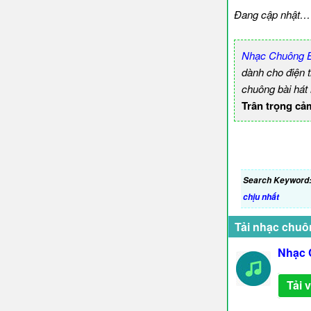
Đang cập nhật…
Nhạc Chuông B
dành cho điện 
chuông bài hát
Trân trọng cả
Search Keyword
chịu nhất
Tải nhạc chuô
Nhạc 
Tải 