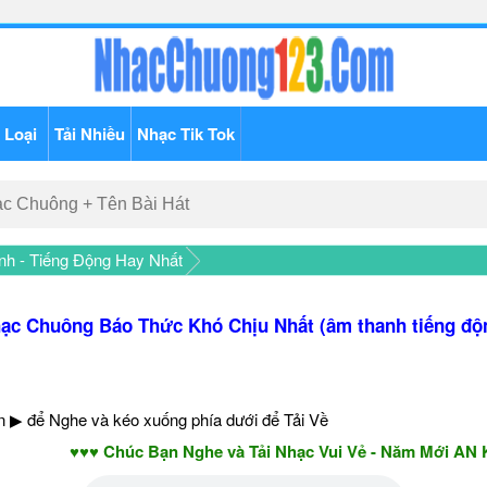
 Loại
Tải Nhiều
Nhạc Tik Tok
h - Tiếng Động Hay Nhất
ạc Chuông Báo Thức Khó Chịu Nhất (âm thanh tiếng độ
 ▶ để Nghe và kéo xuống phía dưới để Tải Về
♥♥♥ Chúc Bạn Nghe và Tải Nhạc Vui Vẻ - Năm Mới AN KHANG