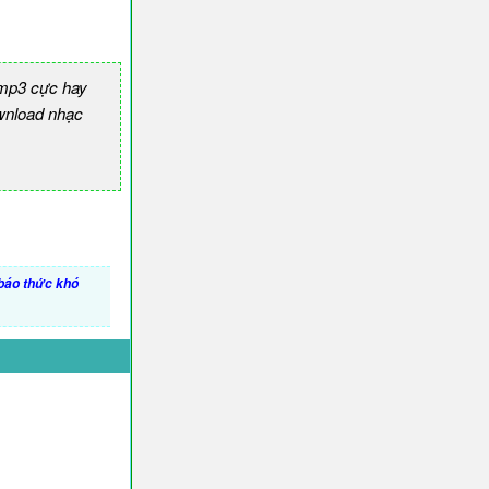
 mp3 cực hay
nload nhạc
báo thức khó