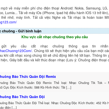
 mp3 về máy miễn phí cho điện thoại Android: Nokia, Samsung, LG,
o, Lumia... Tải về máy iOs (IPhone, Ipad hệ điều hành IOS 13 trở lên
 thẻ nhớ, máy tính. Tất cả việc Nghe và Tải nhạc là hoàn toàn M
ng123.com/
c chuông - Gửi bình luận
Khu vực cắt nhạc chuông theo yêu cầu
gửi yêu cầu cắt nhạc chuông thông qua tin nhắn 
NhacChuong123Com/
. Chúng tôi sẽ thực hiện yêu cầu của bạn một cá
au khi cắt nhạc xong chúng tôi sẽ chủ động liên hệ tới bạn. Thông tin
ể hiện, Giây bắt đầu và kết thúc đoạn nhạc (Lưu ý: Chuông điện thoại
huông Báo Thức Quân Đội Remix
huông Báo Thức Quân Đội Remix Thể loại: Nhạc Chuông Tik Tok – 
3 Cực Độc Kích thước: 588 Kb Hình thức: Tải […]
huông Báo Thức Quân Đội
uông Báo Thức Quân Đội Thể loại: Nhạc Chuông Độc Kích thước: 452 Kb Hì
máy điện […]