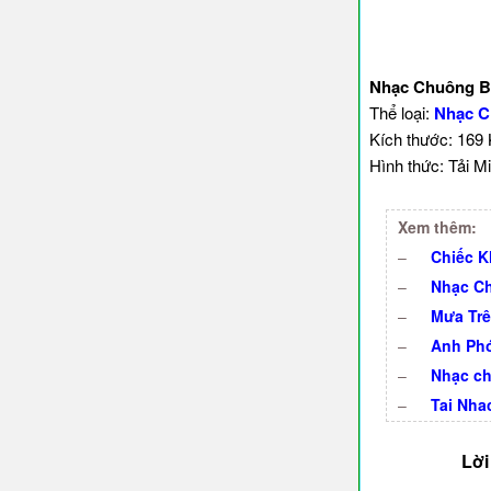
Nhạc Chuông Bá
Thể loại:
Nhạc C
Kích thước: 169
Hình thức: Tải Mi
Xem thêm:
–
Chiếc K
–
Nhạc Ch
–
Mưa Trê
–
Anh Phó
–
Nhạc ch
–
Tai Nha
Lời