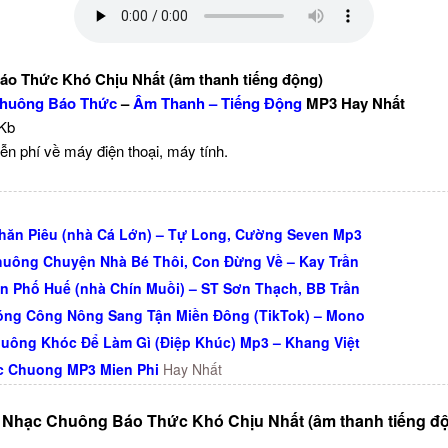
o Thức Khó Chịu Nhất (âm thanh tiếng động)
huông Báo Thức
–
Âm Thanh – Tiếng Động
MP3 Hay Nhất
 Kb
ễn phí về máy điện thoại, máy tính.
hăn Piêu (nhà Cá Lớn) – Tự Long, Cường Seven Mp3
uông Chuyện Nhà Bé Thôi, Con Đừng Về – Kay Trần
n Phố Huế (nhà Chín Muồi) – ST Sơn Thạch, BB Trần
ng Công Nông Sang Tận Miền Đông (TikTok) – Mono
uông Khóc Để Làm Gì (Điệp Khúc) Mp3 – Khang Việt
c Chuong MP3 Mien Phi
Hay Nhất
 Nhạc Chuông Báo Thức Khó Chịu Nhất (âm thanh tiếng đ