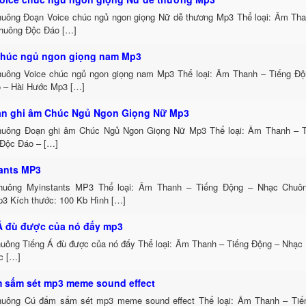
uông Đoạn Voice chúc ngủ ngon giọng Nữ dễ thương Mp3 Thể loại: Âm Tha
uông Độc Đáo […]
chúc ngủ ngon giọng nam Mp3
uông Voice chúc ngủ ngon giọng nam Mp3 Thể loại: Âm Thanh – Tiếng Đ
 – Hài Hước Mp3 […]
ạn ghi âm Chúc Ngủ Ngon Giọng Nữ Mp3
uông Đoạn ghi âm Chúc Ngủ Ngon Giọng Nữ Mp3 Thể loại: Âm Thanh – 
Độc Đáo – […]
ants MP3
huông Myinstants MP3 Thể loại: Âm Thanh – Tiếng Động – Nhạc Chuô
3 Kích thước: 100 Kb Hình […]
Á đù được của nó đấy mp3
uông Tiếng Á đù được của nó đấy Thể loại: Âm Thanh – Tiếng Động – Nhạc
c […]
 sấm sét mp3 meme sound effect
uông Cú đấm sấm sét mp3 meme sound effect Thể loại: Âm Thanh – Ti