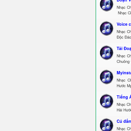
Nhạc Ch
Nhạc Ch
Voice 
Nhạc Ch
Độc Đáo
Tải Đo
Nhạc Ch
Chuông 
Myinst
Nhạc C
Hước Mp
Tiếng 
Nhạc Ch
Hài Hướ
Cú đấm
Nhạc Ch