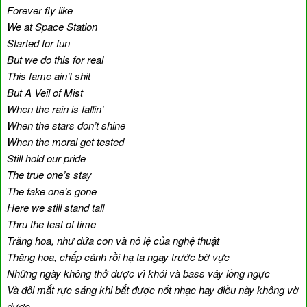
Forever fly like
We at Space Station
Started for fun
But we do this for real
This fame ain’t shit
But A Veil of Mist
When the rain is fallin’
When the stars don’t shine
When the moral get tested
Still hold our pride
The true one’s stay
The fake one’s gone
Here we still stand tall
Thru the test of time
Trăng hoa, như đứa con và nô lệ của nghệ thuật
Thăng hoa, chắp cánh rồi hạ ta ngay trước bờ vực
Những ngày không thở được vì khói và bass vây lồng ngực
Và đôi mắt rực sáng khi bắt được nốt nhạc hay điều này không vờ
được