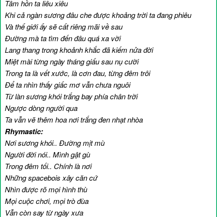
Tâm hồn ta liêu xiêu
Khi cả ngàn sương đâu che được khoảng trời ta đang phiêu
Và thế giới ấy sẽ cất riêng mãi về sau
Đường mà ta tìm đến đâu quá xa vời
Lang thang trong khoảnh khắc đã kiếm nửa đời
Miệt mài từng ngày tháng giấu sau nụ cười
Trong ta là vết xước, là cơn đau, từng đêm trôi
Để ta nhìn thấy giấc mơ vẫn chưa nguôi
Từ làn sương khói trắng bay phía chân trời
Ngược dòng người qua
Ta vẫn vẽ thêm hoa nơi trắng đen nhạt nhòa
Rhymastic:
Nơi sương khói.. Đường mịt mù
Người đời nói.. Mình gật gù
Trong đêm tối.. Chính là nơi
Những spacebois xây căn cứ
Nhìn được rõ mọi hình thù
Mọi cuộc chơi, mọi trò đùa
Vẫn còn say từ ngày xưa