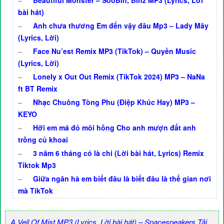
–
Beautiful Monster – SooBin, Binz MP3 (Lyrics, Lời
bài hát)
–
Anh chưa thương Em đến vậy đâu Mp3 – Lady Mây
(Lyrics, Lời)
–
Face Nu’est Remix MP3 (TikTok) – Quyền Music
(Lyrics, Lời)
–
Lonely x Out Out Remix (TikTok 2024) MP3 – NaNa
ft BT Remix
–
Nhạc Chuông Tòng Phu (Điệp Khúc Hay) MP3 –
KEYO
–
Hỡi em má đỏ môi hồng Cho anh mượn đất anh
trồng củ khoai
–
3 năm 6 tháng có là chi (Lời bài hát, Lyrics) Remix
Tiktok Mp3
–
Giữa ngân hà em biết đâu là biết đâu là thế gian nơi
mà TikTok
A Veil Of Mist MP3 (Lyrics, Lời bài hát) – Spacespeakers.Tải