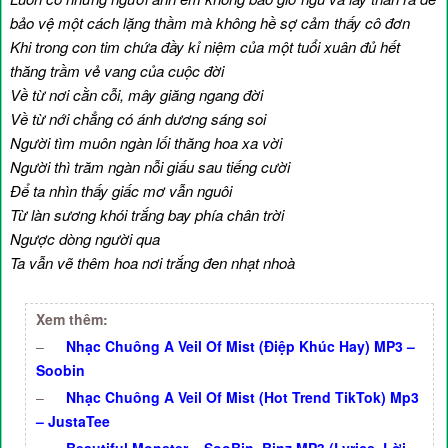
bảo vệ một cách lặng thầm mà không hề sợ cảm thấy cô đơn
Khi trong con tim chứa đầy kỉ niệm của một tuổi xuân đủ hết
thăng trầm vẻ vang của cuộc đời
Về từ nơi cằn cỗi, mây giăng ngang đời
Về từ nới chẳng có ánh dương sáng soi
Người tìm muôn ngàn lối thăng hoa xa vời
Người thì trăm ngàn nỗi giấu sau tiếng cười
Để ta nhìn thấy giấc mơ vẫn nguôi
Từ làn sương khói trắng bay phía chân trời
Ngược dòng người qua
Ta vẫn vẽ thêm hoa nơi trắng đen nhạt nhoà
Xem thêm:
–
Nhạc Chuông A Veil Of Mist (Điệp Khúc Hay) MP3 –
Soobin
–
Nhạc Chuông A Veil Of Mist (Hot Trend TikTok) Mp3
– JustaTee