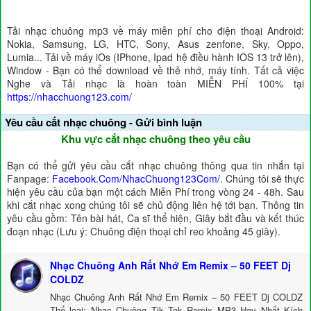
Tải nhạc chuông mp3 về máy miễn phí cho điện thoại Android:
Nokia, Samsung, LG, HTC, Sony, Asus zenfone, Sky, Oppo,
Lumia... Tải về máy iOs (IPhone, Ipad hệ điều hành IOS 13 trở lên),
Window - Bạn có thể download về thẻ nhớ, máy tính. Tất cả việc
Nghe và Tải nhạc là hoàn toàn MIỄN PHÍ 100% tại
https://nhacchuong123.com/
Yêu cầu cắt nhạc chuông - Gửi bình luận
Khu vực cắt nhạc chuông theo yêu cầu
Bạn có thể gửi yêu cầu cắt nhạc chuông thông qua tin nhắn tại
Fanpage:
Facebook.Com/NhacChuong123Com/
. Chúng tôi sẽ thực
hiện yêu cầu của bạn một cách Miễn Phí trong vòng 24 - 48h. Sau
khi cắt nhạc xong chúng tôi sẽ chủ động liên hệ tới bạn. Thông tin
yêu cầu gồm: Tên bài hát, Ca sĩ thể hiện, Giây bắt đầu và kết thúc
đoạn nhạc (Lưu ý: Chuông điện thoại chỉ reo khoảng 45 giây).
Nhạc Chuông Anh Rất Nhớ Em Remix – 50 FEET Dj
COLDZ
Nhạc Chuông Anh Rất Nhớ Em Remix – 50 FEET Dj COLDZ
Thể loại: Nhạc Chuông Tik Tok Remix MP3 Hay Nhất Kích