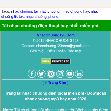
Tags:
nhạc chuông
,
tải nhạc chuông
,
nhạc chuông hay
,
nhạc
chuông tik tok
,
nhạc chuông iphone
Tải nhạc chuông điện thoại hay nhất miễn phí
NhacChuong123.Com
© 2019 NHACCHUONG123
Contact: nhacchuong123com@gmail.com
Giới thiệu, Điều khoản, Bảo mật
[ < Trang Chủ ]
Trang tai nhac chuong dien thoai mien phi - Download
nhac chuong mp3 hay nhat 2026
Note:
Tất cả những bài nhạc chuông trên Website này được