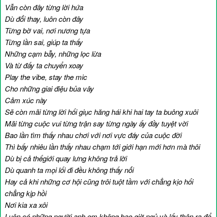
Vẫn còn đây từng lời hứa
Dù đổi thay, luôn còn đây
Từng bờ vai, nơi nương tựa
Từng lần sai, giúp ta thấy
Những cạm bẫy, những lọc lừa
Và từ đấy ta chuyển xoay
Play the vibe, stay the mic
Cho những giai điệu bủa vây
Cảm xúc này
Sẽ còn mãi từng lời hối giục hăng hái khi hai tay ta buông xuôi
Mãi từng cuộc vui từng trận say từng ngày ấy đầy tuyệt vời
Bao lần tìm thấy nhau chơi với nơi vực đáy của cuộc đời
Thì bấy nhiêu lần thấy nhau chạm tới giới hạn mới hơn mà thôi
Dù bị cả thếgiới quay lưng không trả lời
Dù quanh ta mọi lối đi đều không thấy nổi
Hay cả khi những cơ hội cũng trôi tuột tầm với chẳng kịo hối
chẳng kịp hồi
Nơi kia xa xôi
Luôn có những người anh em không bao giờ ngủ và lấy thân ra để