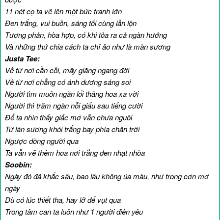
11 nét cọ ta vẽ lên một bức tranh lớn
Đen trắng, vui buồn, sáng tối cùng lẫn lộn
Tương phản, hòa hợp, có khi tỏa ra cả ngàn hướng
Và những thứ chia cách ta chỉ ảo như là màn sương
Justa Tee:
Về từ nơi cằn cỗi, mây giăng ngang đời
Về từ nơi chẳng có ánh dương sáng soi
Người tìm muôn ngàn lối thăng hoa xa vời
Người thì trăm ngàn nỗi giấu sau tiếng cười
Để ta nhìn thấy giấc mơ vẫn chưa nguôi
Từ làn sương khói trắng bay phía chân trời
Ngược dòng người qua
Ta vẫn vẽ thêm hoa nơi trắng đen nhạt nhòa
Soobin:
Ngày đó đã khắc sâu, bao lâu không úa màu, như trong cơn mơ
ngày
Dù có lúc thiết tha, hay lỡ để vụt qua
Trong tâm can ta luôn như 1 người điên yêu