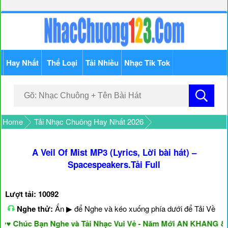
Hay Nhất
Thể Loại
Tải Nhiều
Nhạc Tik Tok
Home
Tải Nhạc Chuông Hay Nhất 2026
A Veil Of Mist MP3 (Lyrics, Lời bài hát) –
Spacespeakers.Tải Full
Lượt tải: 10092
Nghe thử:
Ấn ▶ để Nghe và kéo xuống phía dưới để Tải Về
húc Bạn Nghe và Tải Nhạc Vui Vẻ - Năm Mới AN KHANG & THỊ