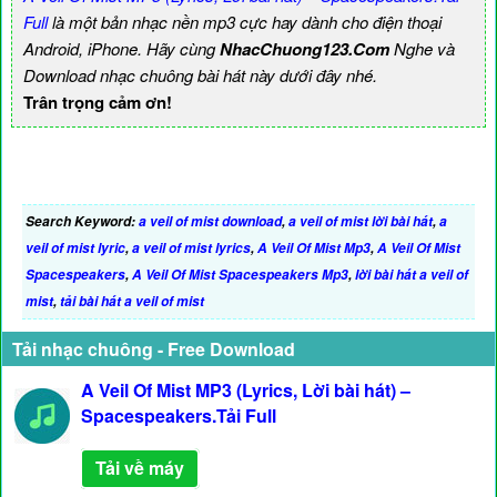
Full
là một bản nhạc nền mp3 cực hay dành cho điện thoại
Android, iPhone. Hãy cùng
NhacChuong123.Com
Nghe và
Download nhạc chuông bài hát này dưới đây nhé.
Trân trọng cảm ơn!
Search Keyword:
a veil of mist download
,
a veil of mist lời bài hát
,
a
veil of mist lyric
,
a veil of mist lyrics
,
A Veil Of Mist Mp3
,
A Veil Of Mist
Spacespeakers
,
A Veil Of Mist Spacespeakers Mp3
,
lời bài hát a veil of
mist
,
tải bài hát a veil of mist
Tải nhạc chuông - Free Download
A Veil Of Mist MP3 (Lyrics, Lời bài hát) –
Spacespeakers.Tải Full
Tải về máy