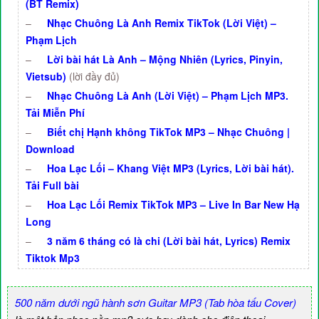
(BT Remix)
–
Nhạc Chuông Là Anh Remix TikTok (Lời Việt) –
Phạm Lịch
–
Lời bài hát Là Anh – Mộng Nhiên (Lyrics, Pinyin,
Vietsub)
(lời đầy đủ)
–
Nhạc Chuông Là Anh (Lời Việt) – Phạm Lịch MP3.
Tải Miễn Phí
–
Biết chị Hạnh không TikTok MP3 – Nhạc Chuông |
Download
–
Hoa Lạc Lối – Khang Việt MP3 (Lyrics, Lời bài hát).
Tải Full bài
–
Hoa Lạc Lối Remix TikTok MP3 – Live In Bar New Hạ
Long
–
3 năm 6 tháng có là chi (Lời bài hát, Lyrics) Remix
Tiktok Mp3
500 năm dưới ngũ hành sơn Guitar MP3 (Tab hòa tấu Cover)