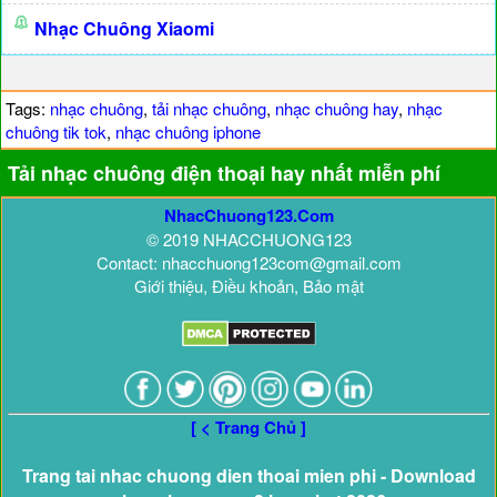
Nhạc Chuông Xiaomi
Tags:
nhạc chuông
,
tải nhạc chuông
,
nhạc chuông hay
,
nhạc
chuông tik tok
,
nhạc chuông iphone
Tải nhạc chuông điện thoại hay nhất miễn phí
NhacChuong123.Com
© 2019 NHACCHUONG123
Contact: nhacchuong123com@gmail.com
Giới thiệu, Điều khoản, Bảo mật
[ < Trang Chủ ]
Trang tai nhac chuong dien thoai mien phi - Download