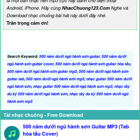
là một bản nhạc nền mp3 cực hay dành cho điện thoại
Android, iPhone. Hãy cùng
NhacChuong123.Com
Nghe và
Download nhạc chuông bài hát này dưới đây nhé.
Trân trọng cảm ơn!
Search Keyword:
500 năm dưới ngũ hành sơn guitar
,
500 năm dưới
ngũ hành sơn guitar cover
,
500 năm dưới ngũ hành sơn guitar hòa tấu
,
500 năm dưới ngũ hành sơn guitar mp3
,
500 năm dưới ngũ hành sơn
guitar tab
,
500 năm dưới ngũ hành sơn mp3
,
nhạc guitar 500 năm dưới
ngũ hành sơn
,
nhạc guitar 500 năm dưới ngũ hành sơn mp3
,
nhạc tây
du ký 500 năm dưới ngũ hành sơn
,
nhạc tây du ký 500 năm dưới ngũ
hành sơn mp3
Tải nhạc chuông - Free Download
500 năm dưới ngũ hành sơn Guitar MP3 (Tab
hòa tấu Cover)