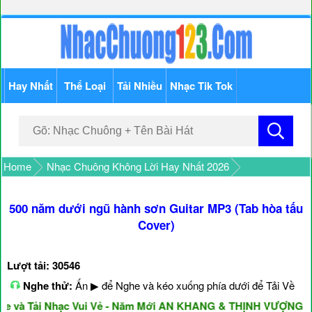
Hay Nhất
Thể Loại
Tải Nhiều
Nhạc Tik Tok
Home
Nhạc Chuông Không Lời Hay Nhất 2026
500 năm dưới ngũ hành sơn Guitar MP3 (Tab hòa tấu
Cover)
Lượt tải: 30546
Nghe thử:
Ấn ▶ để Nghe và kéo xuống phía dưới để Tải Về
à Tải Nhạc Vui Vẻ - Năm Mới AN KHANG & THỊNH VƯỢNG ♥♥♥