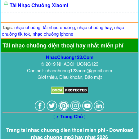
Tải Nhạc Chuông Xiaomi
Tags:
nhạc chuông
,
tải nhạc chuông
,
nhạc chuông hay
,
nhạc
chuông tik tok
,
nhạc chuông iphone
Tải nhạc chuông điện thoại hay nhất miễn phí
NhacChuong123.Com
© 2019 NHACCHUONG123
Contact: nhacchuong123com@gmail.com
Giới thiệu, Điều khoản, Bảo mật
[ < Trang Chủ ]
Trang tai nhac chuong dien thoai mien phi - Download
nhac chuong mp3 hay nhat 2026