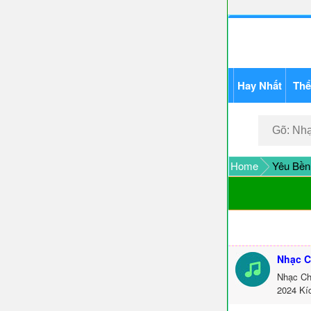
Hay Nhất
Thể
Home
Yêu Bền
Nhạc C
Nhạc Ch
2024 Kí