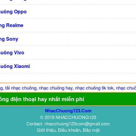
huông Oppo
ng Realme
ng Sony
huông Vivo
huông Xiaomi
ng
,
tải nhạc chuông
,
nhạc chuông hay
,
nhạc chuông tik tok
,
nhạc chuô
ông điện thoại hay nhất miễn phí
NhacChuong123.Com
© 2019 NHACCHUONG123
Contact: nhacchuong123com@gmail.com
Giới thiệu, Điều khoản, Bảo mật