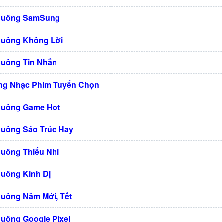
Chuông SamSung
huông Không Lời
huông Tin Nhắn
ng Nhạc Phim Tuyển Chọn
huông Game Hot
huông Sáo Trúc Hay
huông Thiếu Nhi
huông Kinh Dị
huông Năm Mới, Tết
huông Google Pixel