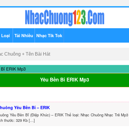
 Loại
Tải Nhiều
Nhạc Tik Tok
 Bỉ ERIK Mp3
Yêu Bền Bỉ ERIK Mp3
huông Yêu Bền Bỉ – ERIK
uông Yêu Bền Bỉ (Điệp Khúc) – ERIK Thể loại: Nhạc Chuông Nhạc Trẻ Mp3 
ch thước: 329 Kb […]