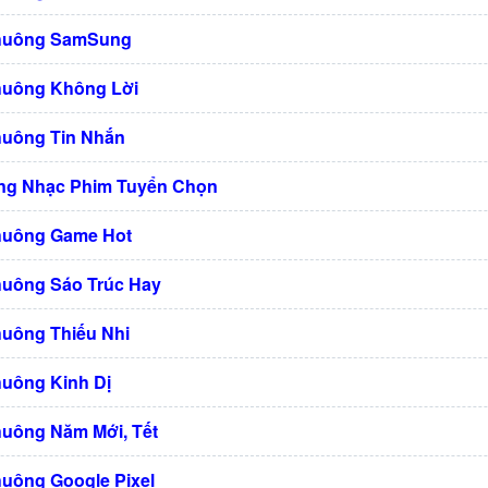
Chuông SamSung
huông Không Lời
huông Tin Nhắn
ng Nhạc Phim Tuyển Chọn
huông Game Hot
huông Sáo Trúc Hay
huông Thiếu Nhi
huông Kinh Dị
huông Năm Mới, Tết
huông Google Pixel