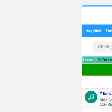
Hay Nhất
Thể
Home
Ý Em Là
Ý Em L
Nhạc Ch
2024 Kí