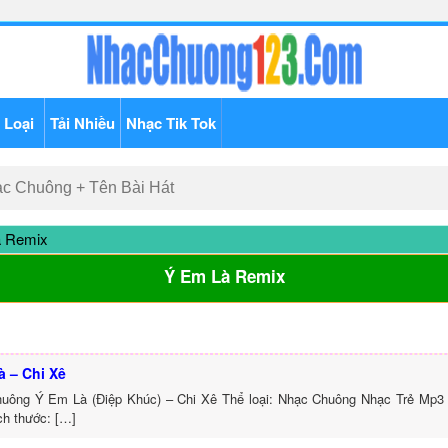
 Loại
Tải Nhiều
Nhạc Tik Tok
 Remix
Ý Em Là Remix
à – Chi Xê
uông Ý Em Là (Điệp Khúc) – Chi Xê Thể loại: Nhạc Chuông Nhạc Trẻ Mp3 
ch thước: […]