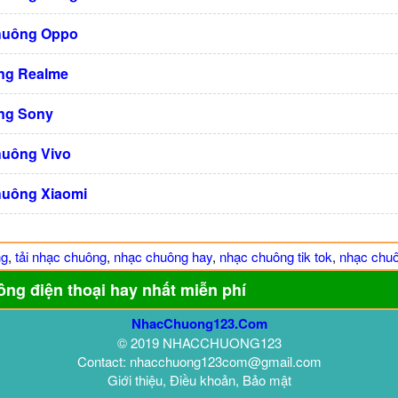
huông Oppo
ng Realme
ng Sony
huông Vivo
huông Xiaomi
ng
,
tải nhạc chuông
,
nhạc chuông hay
,
nhạc chuông tik tok
,
nhạc chuô
ông điện thoại hay nhất miễn phí
NhacChuong123.Com
© 2019 NHACCHUONG123
Contact: nhacchuong123com@gmail.com
Giới thiệu, Điều khoản, Bảo mật