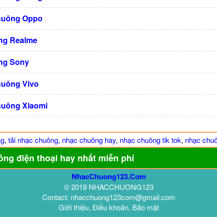
huông Oppo
ng Realme
ng Sony
huông Vivo
huông Xiaomi
ng
,
tải nhạc chuông
,
nhạc chuông hay
,
nhạc chuông tik tok
,
nhạc chuô
ông điện thoại hay nhất miễn phí
NhacChuong123.Com
© 2019 NHACCHUONG123
Contact: nhacchuong123com@gmail.com
Giới thiệu, Điều khoản, Bảo mật