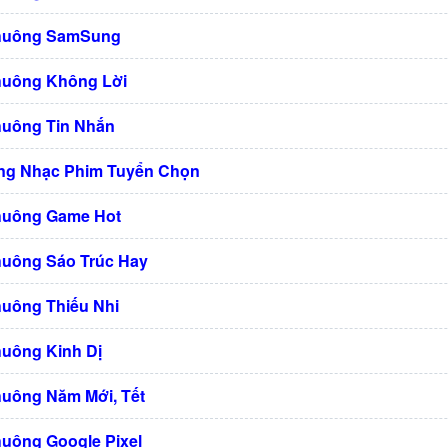
Chuông SamSung
huông Không Lời
huông Tin Nhắn
ng Nhạc Phim Tuyển Chọn
huông Game Hot
huông Sáo Trúc Hay
huông Thiếu Nhi
huông Kinh Dị
huông Năm Mới, Tết
huông Google Pixel