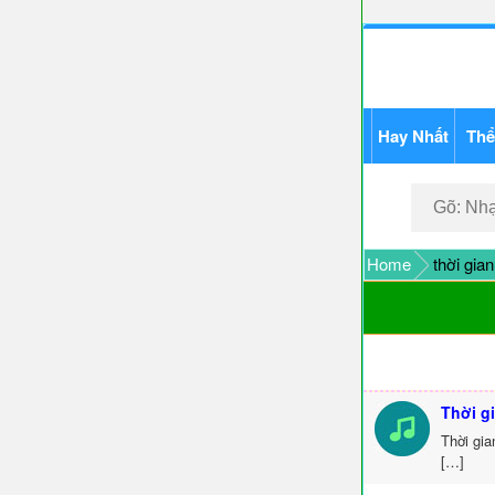
Hay Nhất
Thể
Home
thời gian
Thời g
Thời gia
[…]