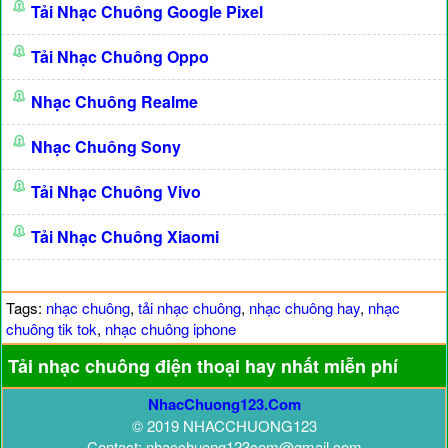
Tải Nhạc Chuông Google Pixel
Tải Nhạc Chuông Oppo
Nhạc Chuông Realme
Nhạc Chuông Sony
Tải Nhạc Chuông Vivo
Tải Nhạc Chuông Xiaomi
Tags:
nhạc chuông
,
tải nhạc chuông
,
nhạc chuông hay
,
nhạc
chuông tik tok
,
nhạc chuông iphone
Tải nhạc chuông điện thoại hay nhất miễn phí
NhacChuong123.Com
© 2019 NHACCHUONG123
Contact: nhacchuong123com@gmail.com