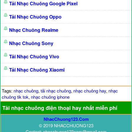
Tải Nhạc Chuông Google Pixel
Tải Nhạc Chuông Oppo
Nhạc Chuông Realme
Nhạc Chuông Sony
Tải Nhạc Chuông Vivo
Tải Nhạc Chuông Xiaomi
Tags:
nhạc chuông
,
tải nhạc chuông
,
nhạc chuông hay
,
nhạc
chuông tik tok
,
nhạc chuông iphone
Tải nhạc chuông điện thoại hay nhất miễn phí
NhacChuong123.Com
© 2019 NHACCHUONG123
Contact: nhacchuong123com@gmail.com