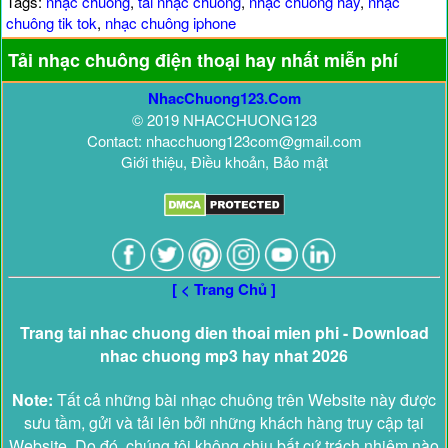
Tags:
nhạc chuông
,
tải nhạc chuông
,
nhạc chuông hay
,
nhạc
chuông tik tok
,
nhạc chuông iphone
Tải nhạc chuông điện thoại hay nhất miễn phí
NhacChuong123.Com
© 2019 NHACCHUONG123
Contact: nhacchuong123com@gmail.com
Giới thiệu, Điều khoản, Bảo mật
[ < Trang Chủ ]
Trang tai nhac chuong dien thoai mien phi - Download
nhac chuong mp3 hay nhat 2026
Note:
Tất cả những bài nhạc chuông trên Website này được
sưu tầm, gửi và tải lên bởi những khách hàng truy cập tại
Website. Do đó, chúng tôi không chịu bất cứ trách nhiệm nào