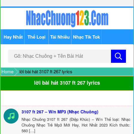
Hay Nhất
Thể Loại
Tải Nhiều
Nhạc Tik Tok
Home
lời bài hát 3107 ft 267 lyrics
lời bài hát 3107 ft 267 lyrics
3107 ft 267 – W/n MP3 (Nhạc Chuông)
Nhạc Chuông 3107 ft 267 (Điệp Khúc) – W/n Thể loại: Nhạc
Chuông Nhạc Trẻ Mp3 Mới Hay, Hot Nhất 2023 Kích thước:
560 […]