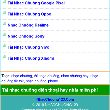
Tải Nhạc Chuông Google Pixel
Tải Nhạc Chuông Oppo
Nhạc Chuông Realme
Nhạc Chuông Sony
Tải Nhạc Chuông Vivo
Tải Nhạc Chuông Xiaomi
Tags:
nhạc chuông
,
tải nhạc chuông
,
nhạc chuông hay
,
nhạc
chuông tik tok
,
nhạc chuông iphone
Tải nhạc chuông điện thoại hay nhất miễn phí
NhacChuong123.Com
© 2019 NHACCHUONG123
Contact: nhacchuong123com@gmail.com