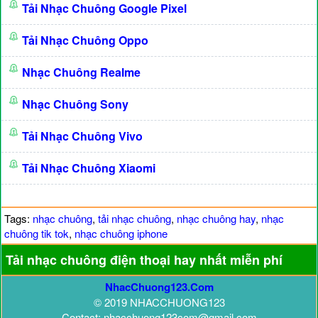
Tải Nhạc Chuông Google Pixel
Tải Nhạc Chuông Oppo
Nhạc Chuông Realme
Nhạc Chuông Sony
Tải Nhạc Chuông Vivo
Tải Nhạc Chuông Xiaomi
Tags:
nhạc chuông
,
tải nhạc chuông
,
nhạc chuông hay
,
nhạc
chuông tik tok
,
nhạc chuông iphone
Tải nhạc chuông điện thoại hay nhất miễn phí
NhacChuong123.Com
© 2019 NHACCHUONG123
Contact: nhacchuong123com@gmail.com