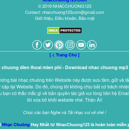
© 2019 NHACCHUONG123
Contact: nhacchuong123com@gmail.com
Giới thiệu, Điều khoản, Bảo mật
[ < Trang Chủ ]
c chuong dien thoai mien phi - Download nhac chuong mp3
hững bài nhạc chuông trên Website này được sưu tầm, gửi và tả
 cập tại Website. Do đó, chúng tôi không chịu bất cứ trách nhi
 bạn có thắc mắc gì về bản quyền tác giả vui lòng liên hệ Emai
tôi xóa bỏ khỏi website nhé. Thân Ái!
Chúc các bạn Nghe và Tải nhạc vui vẻ nhé !
i
Nhạc Chuông
Hay Nhất từ NhacChuong123 là hoàn toàn miễn 