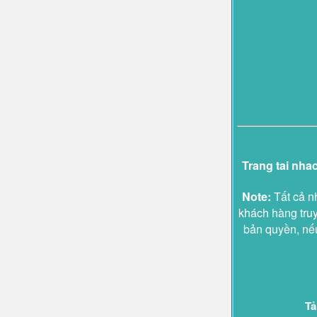
Trang tai nha
Note:
Tất cả n
khách hàng truy
bản quyền, nếu
Tả