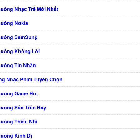
huông Nhạc Trẻ Mới Nhất
huông Nokia
Chuông SamSung
huông Không Lời
huông Tin Nhắn
ng Nhạc Phim Tuyển Chọn
huông Game Hot
huông Sáo Trúc Hay
huông Thiếu Nhi
huông Kinh Dị