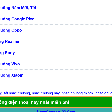
huông Năm Mới, Tết
huông Google Pixel
huông Oppo
ng Realme
ng Sony
huông Vivo
huông Xiaomi
ng
,
tải nhạc chuông
,
nhạc chuông hay
,
nhạc chuông tik tok
,
nhạc chuô
ông điện thoại hay nhất miễn phí
NhacChuong123.Com