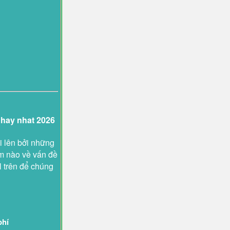
 hay nhat 2026
i lên bởi những
ệm nào về vấn đề
l trên để chúng
phí