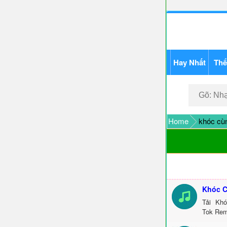
Hay Nhất
Thể
Home
khóc cùn
Khóc C
Tải Kh
Tok Rem