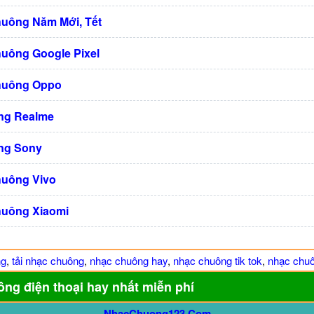
huông Năm Mới, Tết
huông Google Pixel
huông Oppo
ng Realme
ng Sony
huông Vivo
huông Xiaomi
ng
,
tải nhạc chuông
,
nhạc chuông hay
,
nhạc chuông tik tok
,
nhạc chuô
ông điện thoại hay nhất miễn phí
NhacChuong123.Com