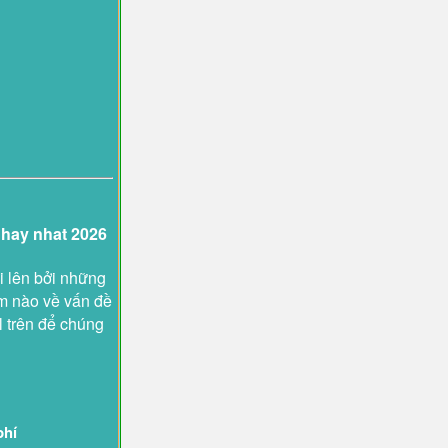
 hay nhat 2026
i lên bởi những
ệm nào về vấn đề
l trên để chúng
phí