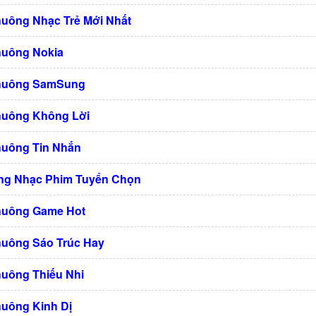
huông Nhạc Trẻ Mới Nhất
huông Nokia
Chuông SamSung
huông Không Lời
huông Tin Nhắn
ng Nhạc Phim Tuyển Chọn
huông Game Hot
huông Sáo Trúc Hay
huông Thiếu Nhi
huông Kinh Dị