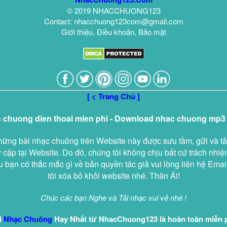
© 2019 NHACCHUONG123
Contact: nhacchuong123com@gmail.com
Giới thiệu, Điều khoản, Bảo mật
[ < Trang Chủ ]
c chuong dien thoai mien phi - Download nhac chuong mp3
hững bài nhạc chuông trên Website này được sưu tầm, gửi và tả
 cập tại Website. Do đó, chúng tôi không chịu bất cứ trách nhi
 bạn có thắc mắc gì về bản quyền tác giả vui lòng liên hệ Emai
tôi xóa bỏ khỏi website nhé. Thân Ái!
Chúc các bạn Nghe và Tải nhạc vui vẻ nhé !
i
Nhạc Chuông
Hay Nhất từ NhacChuong123 là hoàn toàn miễn 