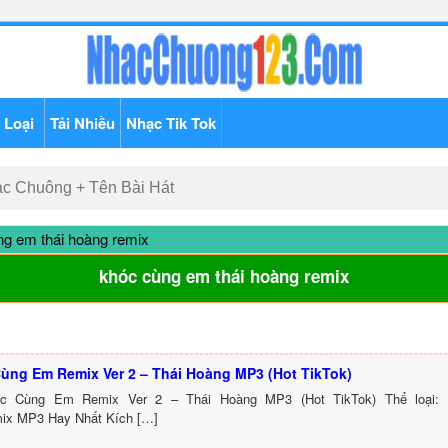
 Loại
Tải Nhiều
Nhạc Tik Tok
g em thái hoàng remix
khóc cùng em thái hoàng remix
ùng Em Remix Ver 2 – Thái Hoàng MP3 (Hot TikTok)
óc Cùng Em Remix Ver 2 – Thái Hoàng MP3 (Hot TikTok) Thể loại:
ix MP3 Hay Nhất Kích […]