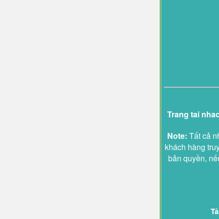
Trang tai nha
Note:
Tất cả n
khách hàng truy
bản quyền, nếu
Tả