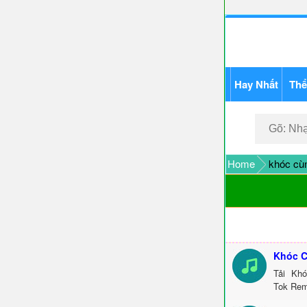
Hay Nhất
Thể
Home
khóc cùn
Khóc C
Tải Kh
Tok Rem