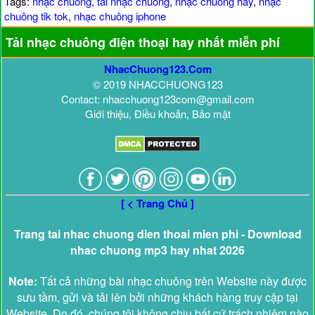
Tags:
nhạc chuông
,
tải nhạc chuông
,
nhạc chuông hay
,
nhạc
chuông tik tok
,
nhạc chuông iphone
Tải nhạc chuông điện thoại hay nhất miễn phí
NhacChuong123.Com
© 2019 NHACCHUONG123
Contact: nhacchuong123com@gmail.com
Giới thiệu, Điều khoản, Bảo mật
[ < Trang Chủ ]
Trang tai nhac chuong dien thoai mien phi - Download
nhac chuong mp3 hay nhat 2026
Note:
Tất cả những bài nhạc chuông trên Website này được
sưu tầm, gửi và tải lên bởi những khách hàng truy cập tại
Website. Do đó, chúng tôi không chịu bất cứ trách nhiệm nào