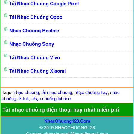
Tải Nhạc Chuông Google Pixel
Tải Nhạc Chuông Oppo
Nhạc Chuông Realme
Nhạc Chuông Sony
Tải Nhạc Chuông Vivo
Tải Nhạc Chuông Xiaomi
Tags:
nhạc chuông
,
tải nhạc chuông
,
nhạc chuông hay
,
nhạc
chuông tik tok
,
nhạc chuông iphone
Tải nhạc chuông điện thoại hay nhất miễn phí
NhacChuong123.Com
© 2019 NHACCHUONG123
Contact: nhacchuong123com@gmail.com