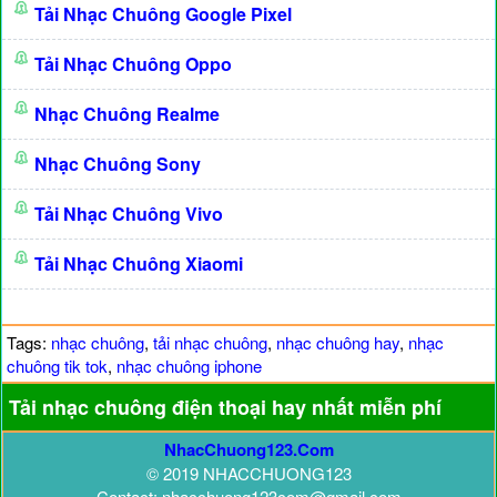
Tải Nhạc Chuông Google Pixel
Tải Nhạc Chuông Oppo
Nhạc Chuông Realme
Nhạc Chuông Sony
Tải Nhạc Chuông Vivo
Tải Nhạc Chuông Xiaomi
Tags:
nhạc chuông
,
tải nhạc chuông
,
nhạc chuông hay
,
nhạc
chuông tik tok
,
nhạc chuông iphone
Tải nhạc chuông điện thoại hay nhất miễn phí
NhacChuong123.Com
© 2019 NHACCHUONG123
Contact: nhacchuong123com@gmail.com