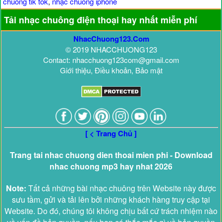
chuông tik tok
,
nhạc chuông iphone
Tải nhạc chuông điện thoại hay nhất miễn phí
NhacChuong123.Com
© 2019 NHACCHUONG123
Contact: nhacchuong123com@gmail.com
Giới thiệu, Điều khoản, Bảo mật
[ < Trang Chủ ]
Trang tai nhac chuong dien thoai mien phi - Download
nhac chuong mp3 hay nhat 2026
Note:
Tất cả những bài nhạc chuông trên Website này được
sưu tầm, gửi và tải lên bởi những khách hàng truy cập tại
Website. Do đó, chúng tôi không chịu bất cứ trách nhiệm nào