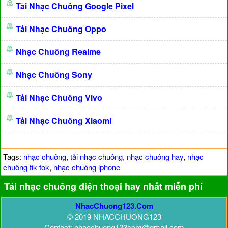
Tải Nhạc Chuông Google Pixel
Tải Nhạc Chuông Oppo
Nhạc Chuông Realme
Nhạc Chuông Sony
Tải Nhạc Chuông Vivo
Tải Nhạc Chuông Xiaomi
Tags:
nhạc chuông
,
tải nhạc chuông
,
nhạc chuông hay
,
nhạc
chuông tik tok
,
nhạc chuông iphone
Tải nhạc chuông điện thoại hay nhất miễn phí
NhacChuong123.Com
© 2019 NHACCHUONG123
Contact: nhacchuong123com@gmail.com