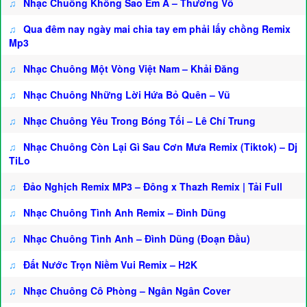
♫
Nhạc Chuông Không Sao Em À – Thương Võ
♫
Qua đêm nay ngày mai chia tay em phải lấy chồng Remix
Mp3
♫
Nhạc Chuông Một Vòng Việt Nam – Khải Đăng
♫
Nhạc Chuông Những Lời Hứa Bỏ Quên – Vũ
♫
Nhạc Chuông Yêu Trong Bóng Tối – Lê Chí Trung
♫
Nhạc Chuông Còn Lại Gì Sau Cơn Mưa Remix (Tiktok) – Dj
TiLo
♫
Đảo Nghịch Remix MP3 – Đông x Thazh Remix | Tải Full
♫
Nhạc Chuông Tình Anh Remix – Đình Dũng
♫
Nhạc Chuông Tình Anh – Đình Dũng (Đoạn Đầu)
♫
Đất Nước Trọn Niềm Vui Remix – H2K
♫
Nhạc Chuông Cô Phòng – Ngân Ngân Cover