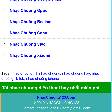
♫
Nhạc Chuông Oppo
♫
Nhạc Chuông Realme
♫
Nhạc Chuông Sony
♫
Nhạc Chuông Vivo
♫
Nhạc Chuông Xiaomi
Tags:
nhạc chuông
,
tải nhạc chuông
,
nhạc chuông hay
,
nhạc
chuông tik tok
,
nhạc chuông iphone
Tải nhạc chuông điện thoại hay nhất miễn phí
NhacChuong123.Com
© 2019 NHACCHUONG123
Contact: nhacchuong123com@gmail.com