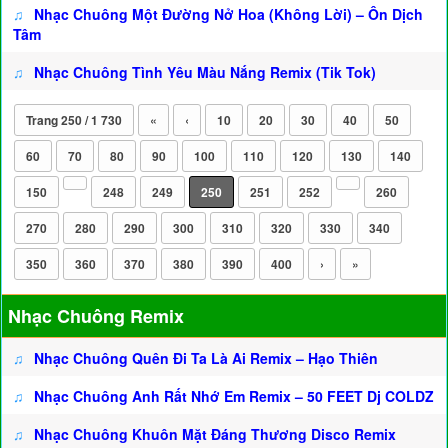
♫
Nhạc Chuông Một Đường Nở Hoa (Không Lời) – Ôn Dịch
Tâm
♫
Nhạc Chuông Tình Yêu Màu Nắng Remix (Tik Tok)
Trang 250 / 1 730
«
‹
10
20
30
40
50
60
70
80
90
100
110
120
130
140
150
248
249
250
251
252
260
270
280
290
300
310
320
330
340
350
360
370
380
390
400
›
»
Nhạc Chuông Remix
♫
Nhạc Chuông Quên Đi Ta Là Ai Remix – Hạo Thiên
♫
Nhạc Chuông Anh Rất Nhớ Em Remix – 50 FEET Dj COLDZ
♫
Nhạc Chuông Khuôn Mặt Đáng Thương Disco Remix