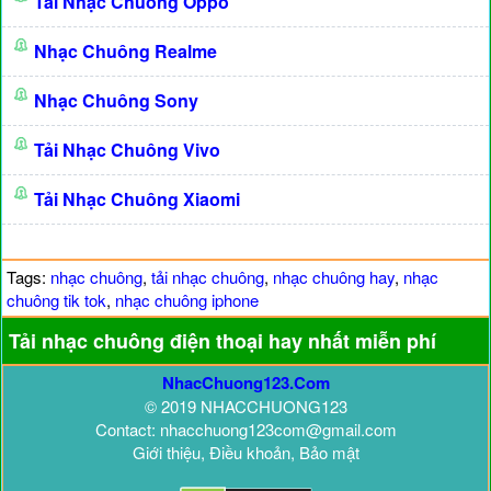
Tải Nhạc Chuông Oppo
Nhạc Chuông Realme
Nhạc Chuông Sony
Tải Nhạc Chuông Vivo
Tải Nhạc Chuông Xiaomi
Tags:
nhạc chuông
,
tải nhạc chuông
,
nhạc chuông hay
,
nhạc
chuông tik tok
,
nhạc chuông iphone
Tải nhạc chuông điện thoại hay nhất miễn phí
NhacChuong123.Com
© 2019 NHACCHUONG123
Contact: nhacchuong123com@gmail.com
Giới thiệu, Điều khoản, Bảo mật