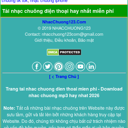
chuông tik tok
,
nhạc chuông iphone
Tải nhạc chuông điện thoại hay nhất miễn phí
NhacChuong123.Com
© 2019 NHACCHUONG123
Contact: nhacchuong123com@gmail.com
Giới thiệu, Điều khoản, Bảo mật
[ < Trang Chủ ]
Trang tai nhac chuong dien thoai mien phi - Download
nhac chuong mp3 hay nhat 2026
Note:
Tất cả những bài nhạc chuông trên Website này được
sưu tầm, gửi và tải lên bởi những khách hàng truy cập tại
Website. Do đó, chúng tôi không chịu bất cứ trách nhiệm nào
về vấn đề bản quyền, nếu bạn có thắc mắc gì về bản quyền