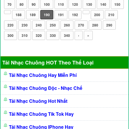
70
80
90
100
110
120
130
140
150
188
189
190
191
192
200
210
220
230
240
250
260
270
280
290
300
310
320
330
340
›
»
Tải Nhạc Chuông HOT Theo Thể Loại
Tải Nhạc Chuông Hay Miễn Phí
Tải Nhạc Chuông Độc - Nhạc Chế
Tải Nhạc Chuông Hot Nhất
Tải Nhạc Chuông Tik Tok Hay
Tải Nhạc Chuông IPhone Hay