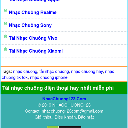
Nhạc Chuông Realme
Nhạc Chuông Sony
Tải Nhạc Chuông Vivo
Tải Nhạc Chuông Xiaomi
Tags:
nhạc chuông
,
tải nhạc chuông
,
nhạc chuông hay
,
nhạc
chuông tik tok
,
nhạc chuông iphone
Tải nhạc chuông điện thoại hay nhất miễn phí
NhacChuong123.Com
© 2019 NHACCHUONG123
Contact: nhacchuong123com@gmail.com
Giới thiệu, Điều khoản, Bảo mật