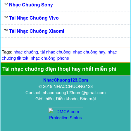
Nhạc Chuông Sony
Tải Nhạc Chuông Vivo
Tải Nhạc Chuông Xiaomi
Tags:
nhạc chuông
,
tải nhạc chuông
,
nhạc chuông hay
,
nhạc
chuông tik tok
,
nhạc chuông iphone
Tải nhạc chuông điện thoại hay nhất miễn phí
NhacChuong123.Com
© 2019 NHACCHUONG123
Contact: nhacchuong123com@gmail.com
Giới thiệu, Điều khoản, Bảo mật