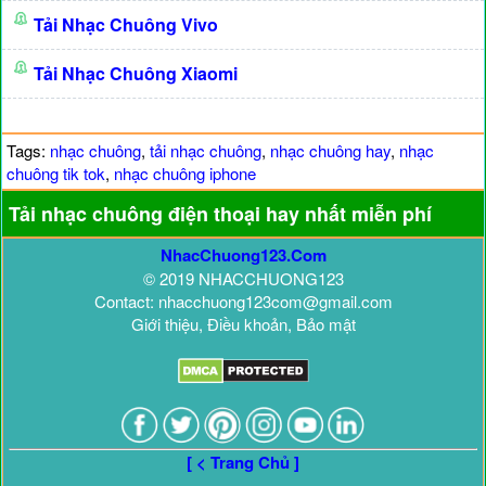
Tải Nhạc Chuông Vivo
Tải Nhạc Chuông Xiaomi
Tags:
nhạc chuông
,
tải nhạc chuông
,
nhạc chuông hay
,
nhạc
chuông tik tok
,
nhạc chuông iphone
Tải nhạc chuông điện thoại hay nhất miễn phí
NhacChuong123.Com
© 2019 NHACCHUONG123
Contact: nhacchuong123com@gmail.com
Giới thiệu, Điều khoản, Bảo mật
[ < Trang Chủ ]