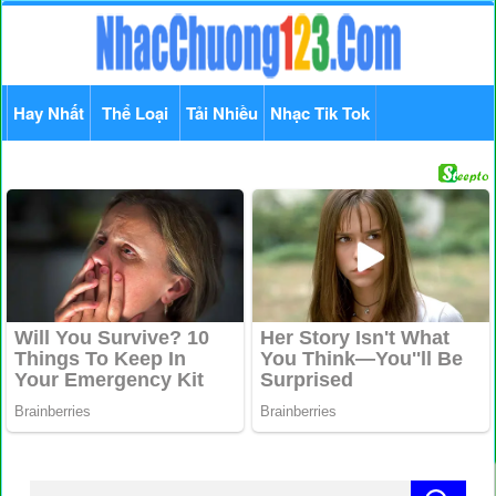
Hay Nhất
Thể Loại
Tải Nhiều
Nhạc Tik Tok