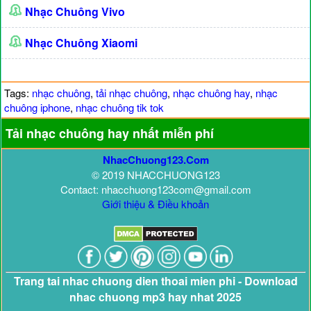
Nhạc Chuông Vivo
Nhạc Chuông Xiaomi
Tags:
nhạc chuông
,
tải nhạc chuông
,
nhạc chuông hay
,
nhạc
chuông iphone
,
nhạc chuông tik tok
Tải nhạc chuông hay nhất miễn phí
NhacChuong123.Com
© 2019 NHACCHUONG123
Contact: nhacchuong123com@gmail.com
Giới thiệu & Điều khoản
Trang tai nhac chuong dien thoai mien phi - Download
nhac chuong mp3 hay nhat 2025