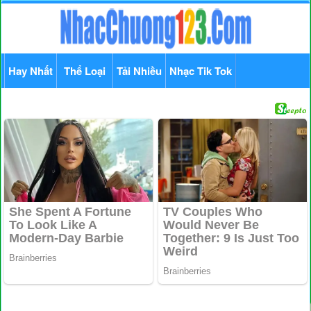
Hay Nhất
Thể Loại
Tải Nhiều
Nhạc Tik Tok