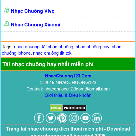
Nhạc Chuông Vivo
Nhạc Chuông Xiaomi
Tags:
nhạc chuông
,
tải nhạc chuông
,
nhạc chuông hay
,
nhạc
chuông iphone
,
nhạc chuông tik tok
Tải nhạc chuông hay nhất miễn phí
NhacChuong123.Com
© 2019 NHACCHUONG123
Contact: nhacchuong123com@gmail.com
Giới thiệu & Điều khoản
Trang tai nhac chuong dien thoai mien phi - Download
nhac chuong mp3 hay nhat 2025