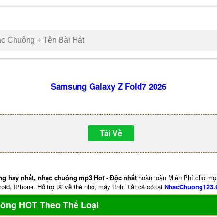
Samsung Galaxy Z Fold7 2026
Tải Về
ng hay nhất, nhạc chuông mp3 Hot - Độc nhất
hoàn toàn Miễn Phí cho mọi
oid, IPhone. Hỗ trợ tải về thẻ nhớ, máy tính. Tất cả có tại
NhacChuong123
uông HOT Theo Thể Loại