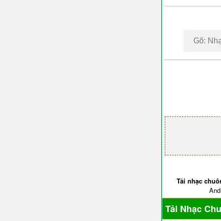
Tải nhạc chuô
Andr
Tải Nhạc Ch