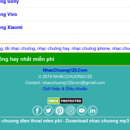
ng Sony
ng Vivo
ng Xiaomi
ng
,
tải nhạc chuông
,
nhạc chuông hay
,
nhạc chuông iphone
,
nhạc chuô
ông hay nhất miễn phí
NhacChuong123.Com
© 2019 NHACCHUONG123
Contact: nhacchuong123com@gmail.com
Giới thiệu & Điều khoản
c chuong dien thoai mien phi - Download nhac chuong mp3