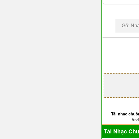
Tải nhạc chuô
Andr
Tải Nhạc Ch