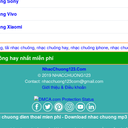
ng Sony
ng Vivo
ng Xiaomi
ng
,
tải nhạc chuông
,
nhạc chuông hay
,
nhạc chuông iphone
,
nhạc chuô
ông hay nhất miễn phí
NhacChuong123.Com
© 2019 NHACCHUONG123
Contact: nhacchuong123com@gmail.com
Giới thiệu & Điều khoản
c chuong dien thoai mien phi - Download nhac chuong mp3