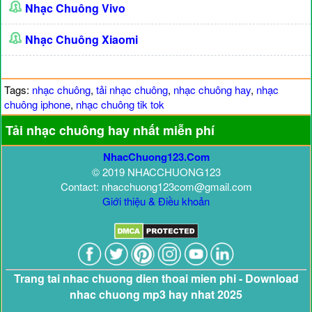
Nhạc Chuông Vivo
Nhạc Chuông Xiaomi
Tags:
nhạc chuông
,
tải nhạc chuông
,
nhạc chuông hay
,
nhạc
chuông iphone
,
nhạc chuông tik tok
Tải nhạc chuông hay nhất miễn phí
NhacChuong123.Com
© 2019 NHACCHUONG123
Contact: nhacchuong123com@gmail.com
Giới thiệu & Điều khoản
Trang tai nhac chuong dien thoai mien phi - Download
nhac chuong mp3 hay nhat 2025