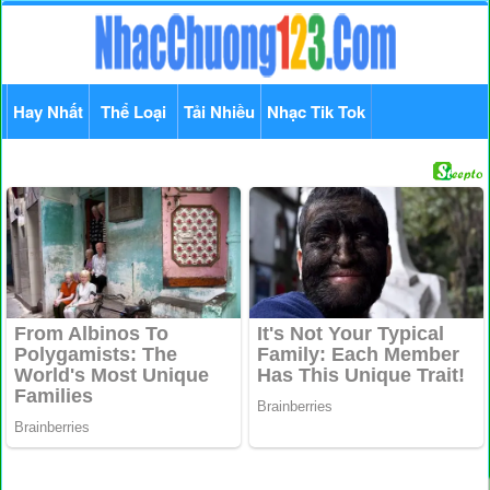
Hay Nhất
Thể Loại
Tải Nhiều
Nhạc Tik Tok