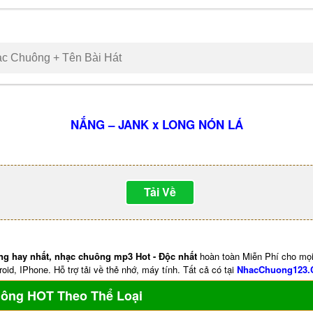
NẮNG – JANK x LONG NÓN LÁ
Tải Về
ng hay nhất, nhạc chuông mp3 Hot - Độc nhất
hoàn toàn Miễn Phí cho mọi
oid, IPhone. Hỗ trợ tải về thẻ nhớ, máy tính. Tất cả có tại
NhacChuong123
uông HOT Theo Thể Loại