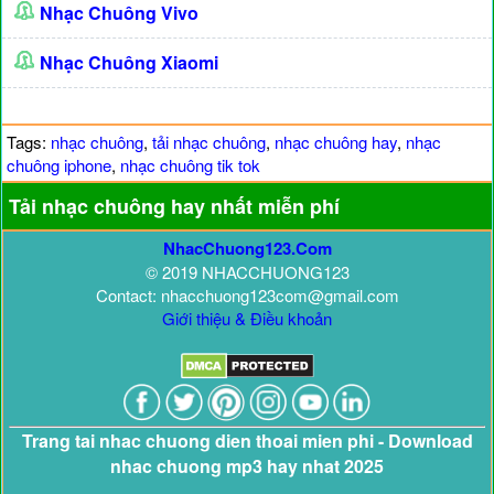
Nhạc Chuông Vivo
Nhạc Chuông Xiaomi
Tags:
nhạc chuông
,
tải nhạc chuông
,
nhạc chuông hay
,
nhạc
chuông iphone
,
nhạc chuông tik tok
Tải nhạc chuông hay nhất miễn phí
NhacChuong123.Com
© 2019 NHACCHUONG123
Contact: nhacchuong123com@gmail.com
Giới thiệu & Điều khoản
Trang tai nhac chuong dien thoai mien phi - Download
nhac chuong mp3 hay nhat 2025