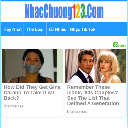
Hay Nhất
Thể Loại
Tải Nhiều
Nhạc Tik Tok